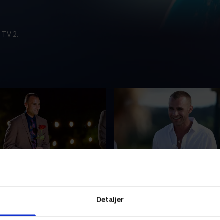
 TV 2.
ørste roseceremoni
4. En overraskelse deler
ntyret først lige er
Den fysiske tiltrækning er i 
Detaljer
an rejsen allerede slutte nu
Kasper og Philip inviterer fi
af kvinderne. Årets første
med ud på en dobbelt-dans