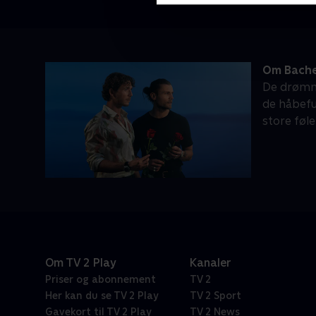
Om Bache
De drømme
de håbefu
store følel
Om TV 2 Play
Kanaler
Priser og abonnement
TV 2
Her kan du se TV 2 Play
TV 2 Sport
Gavekort til TV 2 Play
TV 2 News