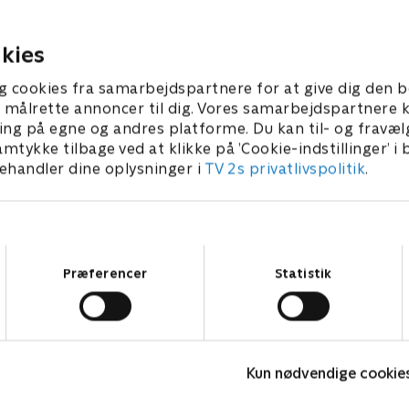
oni er nemlig på
Petra har en overraskelse, d
trapperne. .
vandene. .
2 • 38 min
7. juni 2022 • 29 min
kies
g cookies fra samarbejdspartnere for at give dig den b
l at målrette annoncer til dig. Vores samarbejdspartner
ing på egne og andres platforme. Du kan til- og fravæl
amtykke tilbage ved at klikke på ’Cookie-indstillinger’ i
handler dine oplysninger i
TV 2s privatlivspolitik
.
Samtykkevalg
Præferencer
Statistik
Landmand søger kærlighed
F
Kun nødvendige cookie
Reality • 13 sæsoner
R