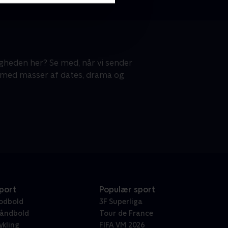
gheden her? Se med, når vi sender
- med masser af dates, drama og
port
Populær sport
odbold
3F Superliga
åndbold
Tour de France
ykling
FIFA VM 2026