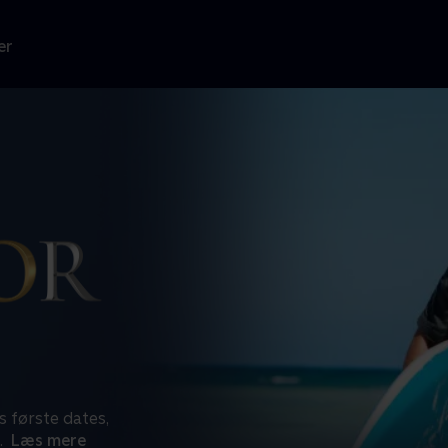
er
 første dates,
.
Læs mere