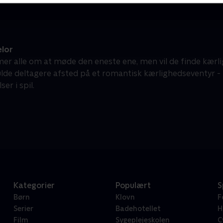
lor
r alle om at møde den eneste ene, men vil de finde kærli
lde deltagere afsted på et romantisk kærlighedseventyr 
ser i spil.
Kategorier
Populært
S
Børn
Klovn
F
Serier
Badehotellet
H
Film
Sygeplejeskolen
C