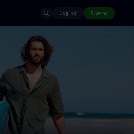
Log ind
Prøv nu