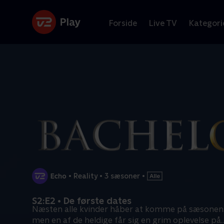
Forside
Live TV
Kategori
•
Reality
•
3 sæsoner
•
S2:E2 • De første dates
Næsten alle kvinder håber at komme på sæsonens
men en af de heldige får sig en grim oplevelse på
..