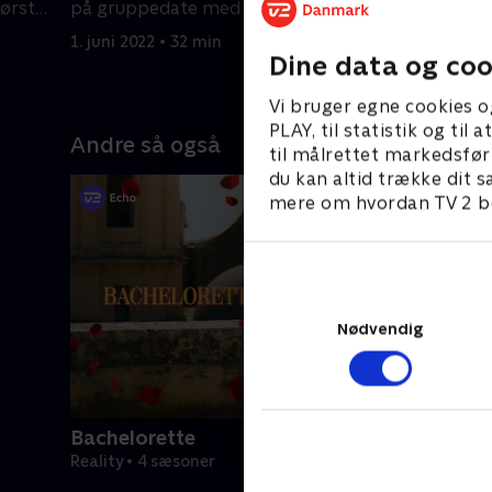
første
på gruppedate med Philip. Kasper
rosecerem
skal på singledate
1. juni 2022 • 32 min
2. juni 202
Dine data og coo
Vi bruger egne cookies o
PLAY, til statistik og ti
Andre så også
til målrettet markedsfør
du kan altid trække dit s
mere om hvordan TV 2 be
Nødvendig
Bachelorette
Reality • 4 sæsoner