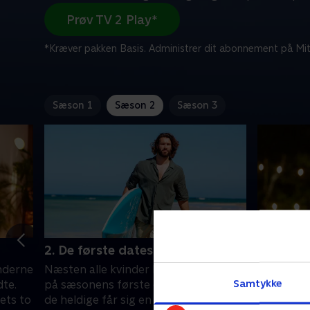
Prøv TV 2 Play*
*Kræver pakken Basis. Administrer dit abonnement på Mit
Sæson 1
Sæson 2
Sæson 3
2. De første dates
3. Den f
nderne
Næsten alle kvinder håber at komme
Selvom eve
Samtykke
dte.
på sæsonens første dates, men en af
begyndt, k
ets to
de heldige får sig en grim oplevelse
for nogle 