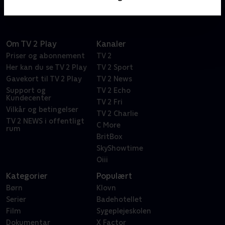
Om TV 2 Play
Kanaler
Priser og abonnement
TV 2
Her kan du se TV 2 Play
TV 2 Sport
Gavekort til TV 2 Play
TV 2 News
Support og
TV 2 Echo
Kundecenter
TV 2 Fri
Vilkår og betingelser
TV 2 Charlie
TV 2 NEWS i offentligt
C More
rum
BritBox
SkyShowtime
Oiii
Kategorier
Populært
Børn
Klovn
Serier
Badehotellet
Film
Sygeplejeskolen
Dokumentar
X Factor