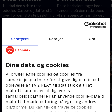
Nu skal den sidste rose
De to bachelors tager imod
uddeles. Casper og Jaffer står
kvinderne på den røde løber.
over for den største beslutning
Alle er spændte. Især da det
hidtil. De skal hver især vælge
kommer frem, at årets to
den kvinde, de vil dele
første roser skal uddeles efter
25. juli 2021 • 38 min
31. maj 2022 • 43 min
fremtiden med
første møde.
Samtykke
Detaljer
Om
Andre så også
Dine data og cookies
Vi bruger egne cookies og cookies fra
samarbejdspartnere for at give dig den bedste
oplevelse af TV 2 PLAY, til statistik og til at
målrette annoncer til dig. Vores
samarbejdspartnere kan anvende cookie-data til
Bachelorette
Forræder
målrettet markedsføring på egne og andres
Reality • 4 sæsoner
Reality • 4 sæso
platforme. Du kan til- og fravælge cookies