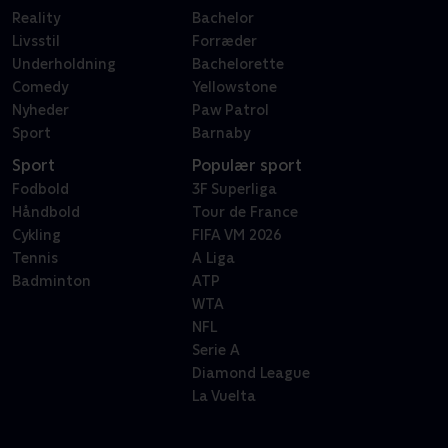
Reality
Bachelor
Livsstil
Forræder
Underholdning
Bachelorette
Comedy
Yellowstone
Nyheder
Paw Patrol
Sport
Barnaby
Sport
Populær sport
Fodbold
3F Superliga
Håndbold
Tour de France
Cykling
FIFA VM 2026
Tennis
A Liga
Badminton
ATP
WTA
NFL
Serie A
Diamond League
La Vuelta