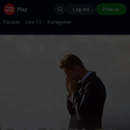
Log ind
Prøv nu
Forside
Live TV
Kategorier