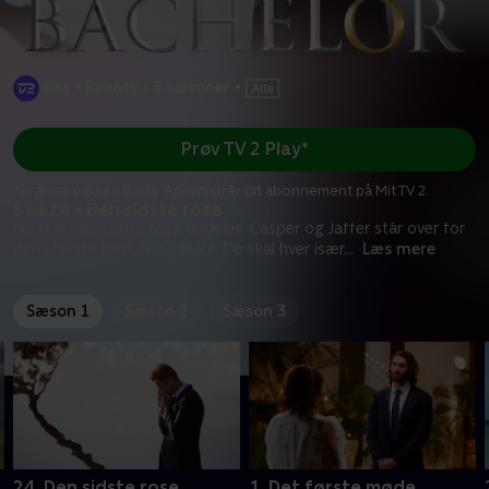
•
Reality
•
3 sæsoner
•
Prøv TV 2 Play*
*Kræver pakken Basis. Administrer dit abonnement på Mit TV 2.
S1:E24 • Den sidste rose
Nu skal den sidste rose uddeles. Casper og Jaffer står over for
den største beslutning hidtil. De skal hver især
...
Læs mere
Sæson 1
Sæson 2
Sæson 3
24. Den sidste rose
1. Det første møde