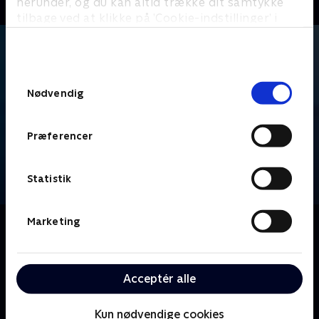
herunder, og du kan altid trække dit samtykke
tilbage ved at klikke på ’Cookie-indstillinger’ i
bunden af siden. Læs mere om hvordan TV 2
behandler dine oplysninger i
TV 2s privatlivspolitik
.
Samtykkevalg
Nødvendig
Præferencer
Statistik
Marketing
Om Bachelor
De drømmer alle om at møde den eneste ene, men vil
de finde kærligheden her? Se med, når vi sender de
håbefulde deltagere afsted på et romantisk
Acceptér alle
kærlighedseventyr - med masser af dates, drama og
store følelser i spil.
Kun nødvendige cookies