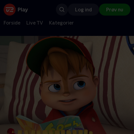
Log ind
Prøv nu
Forside
Live TV
Kategorier