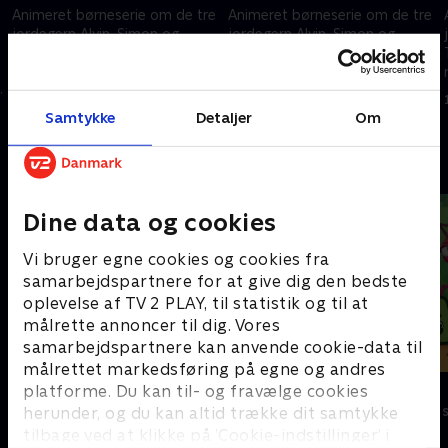
Animeret børneserie om de tre
Animeret børneserie om de tre
jordegern Alvin, Simon og
jordegern Alvin, Simon og
Theodore, der lever et liv som
Theodore, der lever et liv som
rockstjerner ved siden af deres
rockstjerner ved siden af deres
s
almindelige liv.
almindelige liv.
1. maj 2023 • 11 min
1. maj 2023 • 11 min
Samtykke
Detaljer
Om
Andre så også
Dine data og cookies
Vi bruger egne cookies og cookies fra
samarbejdspartnere for at give dig den bedste
oplevelse af TV 2 PLAY, til statistik og til at
målrette annoncer til dig. Vores
samarbejdspartnere kan anvende cookie-data til
målrettet markedsføring på egne og andres
Mumitroldene
Antiks
platforme. Du kan til- og fravælge cookies
Børneserier • 1 sæsoner
Børneserier • 2
herunder, og du kan altid trække dit samtykke
tilbage ved at klikke på ’Cookie-indstillinger’ i