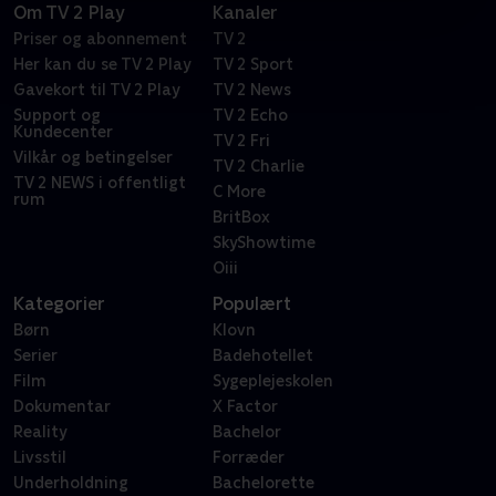
Om TV 2 Play
Kanaler
Priser og abonnement
TV 2
Her kan du se TV 2 Play
TV 2 Sport
Gavekort til TV 2 Play
TV 2 News
Support og
TV 2 Echo
Kundecenter
TV 2 Fri
Vilkår og betingelser
TV 2 Charlie
TV 2 NEWS i offentligt
C More
rum
BritBox
SkyShowtime
Oiii
Kategorier
Populært
Børn
Klovn
Serier
Badehotellet
Film
Sygeplejeskolen
Dokumentar
X Factor
Reality
Bachelor
Livsstil
Forræder
Underholdning
Bachelorette