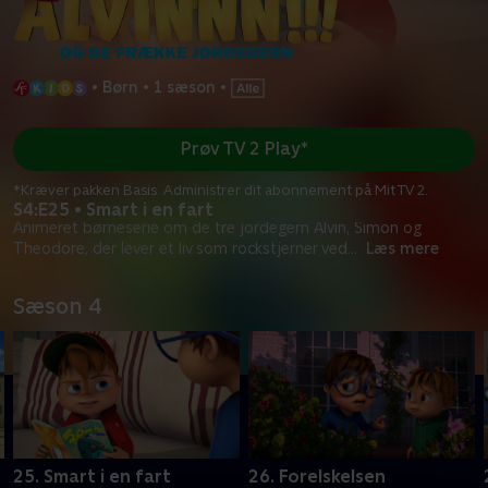
•
Børn
•
1 sæson
•
Prøv TV 2 Play*
*Kræver pakken Basis. Administrer dit abonnement på Mit TV 2.
S4:E25 • Smart i en fart
Animeret børneserie om de tre jordegern Alvin, Simon og
Theodore, der lever et liv som rockstjerner ved
...
Læs mere
Sæson 4
25. Smart i en fart
26. Forelskelsen