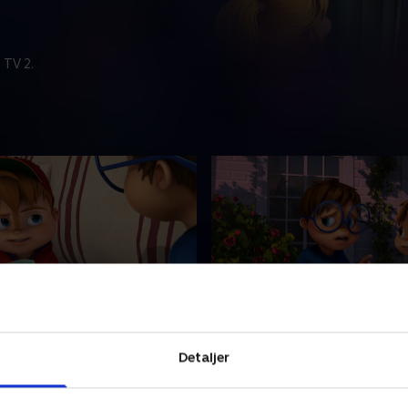
 TV 2.
t i en fart
26. Forelskelsen
børneserie om de tre
Animeret børneserie om de
Detaljer
 Alvin, Simon og Theodore,
jordegern Alvin, Simon og T
et liv som rockstjerner ved
der lever et liv som rockstje
eres almindelige liv.
siden af deres almindelige liv