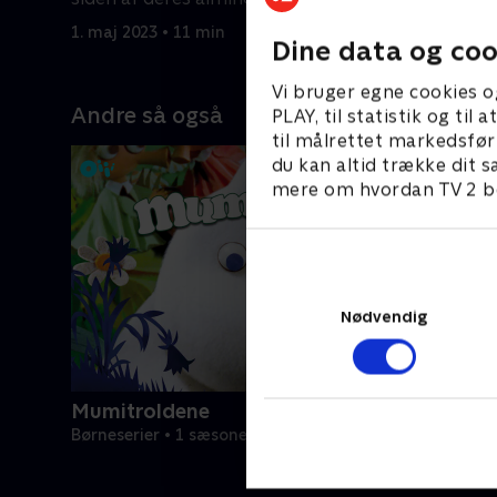
1. maj 2023 • 11 min
1. maj 202
Dine data og coo
Vi bruger egne cookies o
Andre så også
PLAY, til statistik og ti
til målrettet markedsfør
du kan altid trække dit s
mere om hvordan TV 2 be
Nødvendig
Mumitroldene
Børneserier • 1 sæsoner