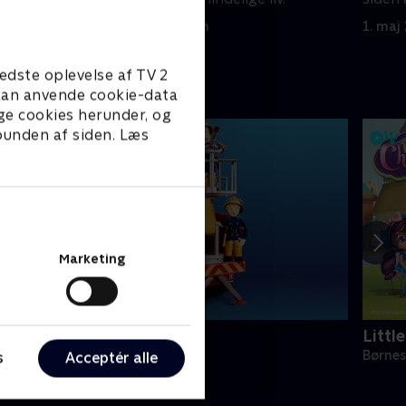
1. maj 2023 • 10 min
1. maj
edste oplevelse af TV 2
e kan anvende cookie-data
ge cookies herunder, og
 bunden af siden. Læs
Marketing
Brandmand Sam
Littl
ørneserier • 1 sæsoner
Børnes
s
Acceptér alle