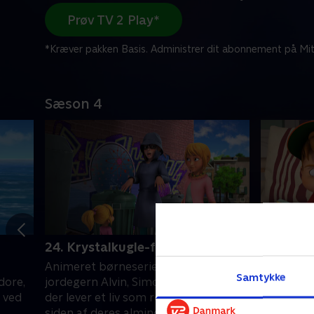
Prøv TV 2 Play*
*Kræver pakken Basis. Administrer dit abonnement på Mit
Sæson 4
24. Krystalkugle-fødselsdag
25. Smar
Animeret børneserie om de tre
Animeret 
Samtykke
dore,
jordegern Alvin, Simon og Theodore,
jordegern
r ved
der lever et liv som rockstjerner ved
der lever 
siden af deres almindelige liv.
siden af d