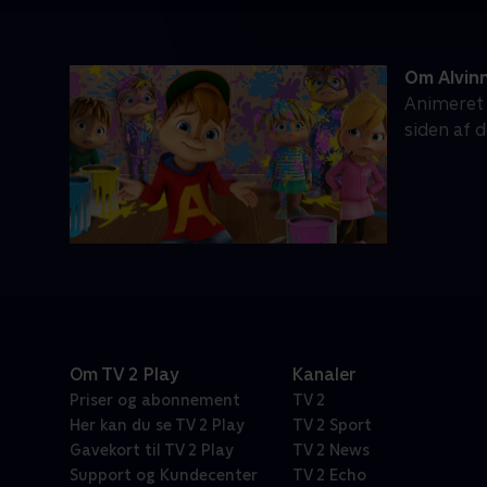
Om Alvinn
Animeret 
siden af d
Om TV 2 Play
Kanaler
Priser og abonnement
TV 2
Her kan du se TV 2 Play
TV 2 Sport
Gavekort til TV 2 Play
TV 2 News
Support og Kundecenter
TV 2 Echo