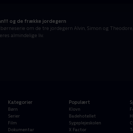
n!!! og de frække jordegern
børneserie om de tre jordegern Alvin, Simon og Theodore, d
eres almindelige liv.
Kategorier
Populært
S
Børn
Klovn
F
Serier
Badehotellet
H
Film
Sygeplejeskolen
C
Dokumentar
X Factor
T