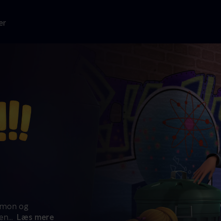
er
Simon og
den
...
Læs mere