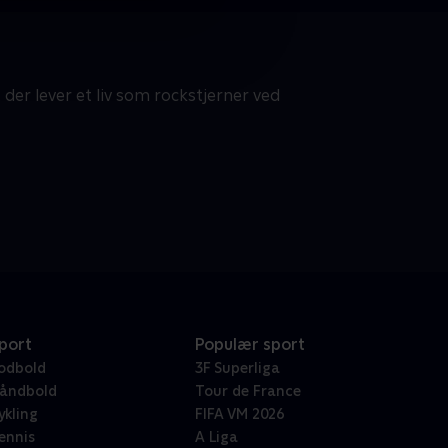
er lever et liv som rockstjerner ved
port
Populær sport
odbold
3F Superliga
åndbold
Tour de France
ykling
FIFA VM 2026
ennis
A Liga