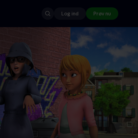
Log ind
Prøv nu