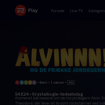
Forside
Live TV
Kategori
•
Børn
•
1 sæson
•
S4:E24 • Krystalkugle-fødselsdag
Animeret børneserie om de tre jordegern Alvin, 
Theodore, der lever et liv som rockstjerner ved si