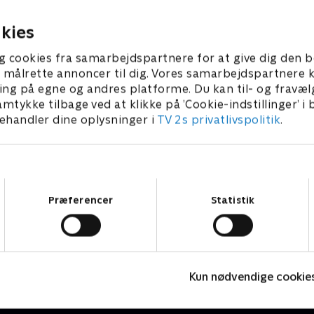
3 • 11 min
1. maj 2023 • 11 min
kies
g cookies fra samarbejdspartnere for at give dig den b
l at målrette annoncer til dig. Vores samarbejdspartner
ing på egne og andres platforme. Du kan til- og fravæl
amtykke tilbage ved at klikke på ’Cookie-indstillinger’ i
handler dine oplysninger i
TV 2s privatlivspolitik
.
Samtykkevalg
Præferencer
Statistik
Antiks
Børneserier • 2 sæsoner
B
Kun nødvendige cookie