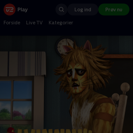
Log ind
Prøv nu
Forside
Live TV
Kategorier