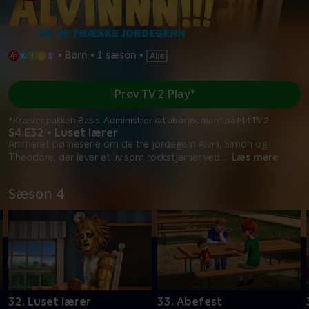
•
Børn
•
1 sæson
•
Prøv TV 2 Play*
*Kræver pakken Basis. Administrer dit abonnement på Mit TV 2.
S4:E32 • Luset lærer
Animeret børneserie om de tre jordegern Alvin, Simon og
Theodore, der lever et liv som rockstjerner ved
...
Læs mere
Sæson 4
32. Luset lærer
33. Abefest