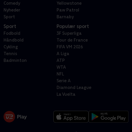
Comedy
Yellowstone
Nyheder
Paw Patrol
Sport
Barnaby
Sport
Populær sport
Fodbold
3F Superliga
Håndbold
Tour de France
Cykling
FIFA VM 2026
Tennis
A Liga
Badminton
ATP
WTA
NFL
Serie A
Diamond League
La Vuelta