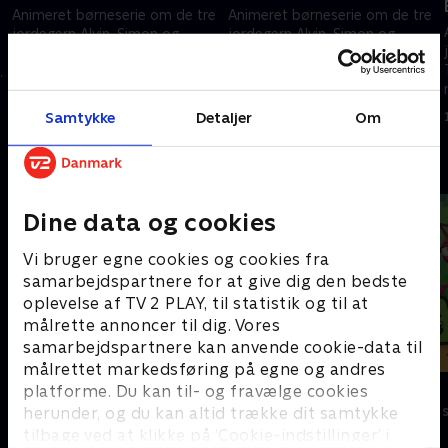
Animeret børneserie om de tre
Animeret børneserie om de tre
jordegern Alvin, Simon og
jordegern Alvin, Simon og
Theodore, der lever et liv som
Theodore, der lever et liv som
s
rockstjerner ved siden af deres
rockstjerner ved siden af deres
almindelige liv.
almindelige liv.
1. maj 2023 • 11 min
1. maj 2023 • 11 min
Samtykke
Detaljer
Om
Andre så også
Dine data og cookies
Vi bruger egne cookies og cookies fra
samarbejdspartnere for at give dig den bedste
oplevelse af TV 2 PLAY, til statistik og til at
målrette annoncer til dig. Vores
samarbejdspartnere kan anvende cookie-data til
målrettet markedsføring på egne og andres
Mumitroldene
Antiks
platforme. Du kan til- og fravælge cookies
Børneserier • 1 sæsoner
Børneserier • 2
herunder, og du kan altid trække dit samtykke
tilbage ved at klikke på ’Cookie-indstillinger’ i