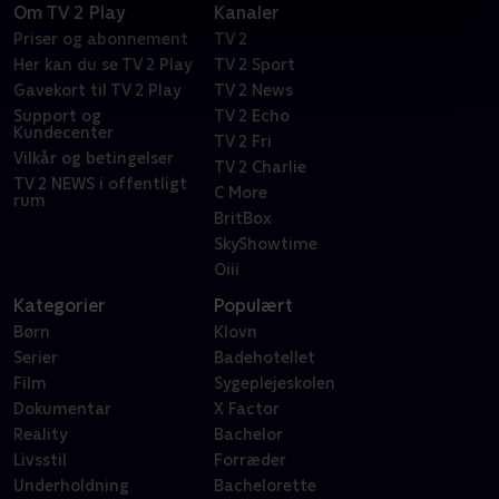
Om TV 2 Play
Kanaler
Priser og abonnement
TV 2
Her kan du se TV 2 Play
TV 2 Sport
Gavekort til TV 2 Play
TV 2 News
Support og
TV 2 Echo
Kundecenter
TV 2 Fri
Vilkår og betingelser
TV 2 Charlie
TV 2 NEWS i offentligt
C More
rum
BritBox
SkyShowtime
Oiii
Kategorier
Populært
Børn
Klovn
Serier
Badehotellet
Film
Sygeplejeskolen
Dokumentar
X Factor
Reality
Bachelor
Livsstil
Forræder
Underholdning
Bachelorette