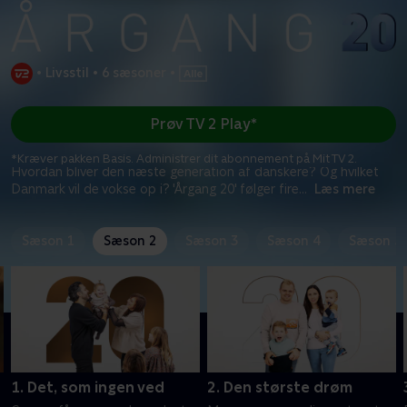
•
Livsstil
•
6 sæsoner
•
Prøv TV 2 Play*
*Kræver pakken Basis. Administrer dit abonnement på Mit TV 2.
Hvordan bliver den næste generation af danskere? Og hvilket
Danmark vil de vokse op i? 'Årgang 20' følger fire
...
Læs mere
Sæson 1
Sæson 2
Sæson 3
Sæson 4
Sæson 5
1. Det, som ingen ved
2. Den største drøm