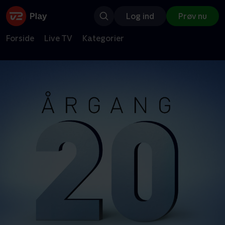
Log ind
Prøv nu
Forside
Live TV
Kategorier