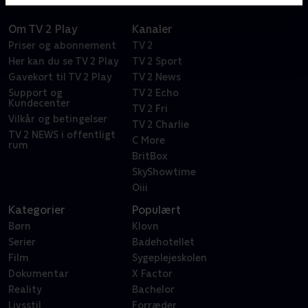
Om TV 2 Play
Kanaler
Priser og abonnement
TV 2
Her kan du se TV 2 Play
TV 2 Sport
Gavekort til TV 2 Play
TV 2 News
Support og
TV 2 Echo
Kundecenter
TV 2 Fri
Vilkår og betingelser
TV 2 Charlie
TV 2 NEWS i offentligt
C More
rum
BritBox
SkyShowtime
Oiii
Kategorier
Populært
Børn
Klovn
Serier
Badehotellet
Film
Sygeplejeskolen
Dokumentar
X Factor
Reality
Bachelor
Livsstil
Forræder