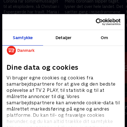
Corona får sommerhussalget
Mens coronaen slipper taget,
til at eksplodere, så Christian i
lysner det over hele landet. Det
Espergærde har travlt. Maria i
sætter gang i rejsedrømmene
Lyngby afslører en
hos familen på Als, mens Maria
hemmelighed, hun har
på Djursland udlever den
4. januar 2022 • 39 min
4. januar 2022 • 40 min
skammet sig over i mange år.
største drøm.
Samtykke
Detaljer
Om
Andre så også
Dine data og cookies
Vi bruger egne cookies og cookies fra
samarbejdspartnere for at give dig den bedste
oplevelse af TV 2 PLAY, til statistik og til at
målrette annoncer til dig. Vores
samarbejdspartnere kan anvende cookie-data til
Årgang 0
Årgang 0 fo
målrettet markedsføring på egne og andres
Livsstil • 21 sæsoner
Livsstil • 1 sæs
platforme. Du kan til- og fravælge cookies
herunder, og du kan altid trække dit samtykke