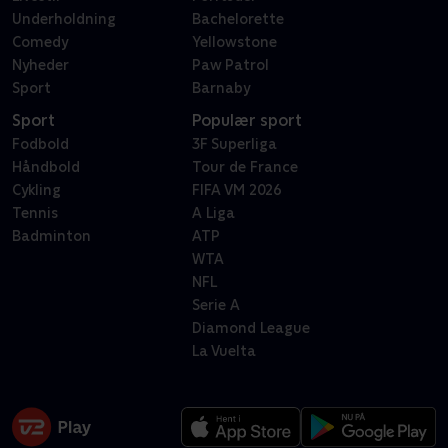
Underholdning
Bachelorette
Comedy
Yellowstone
Nyheder
Paw Patrol
Sport
Barnaby
Sport
Populær sport
Fodbold
3F Superliga
Håndbold
Tour de France
Cykling
FIFA VM 2026
Tennis
A Liga
Badminton
ATP
WTA
NFL
Serie A
Diamond League
La Vuelta