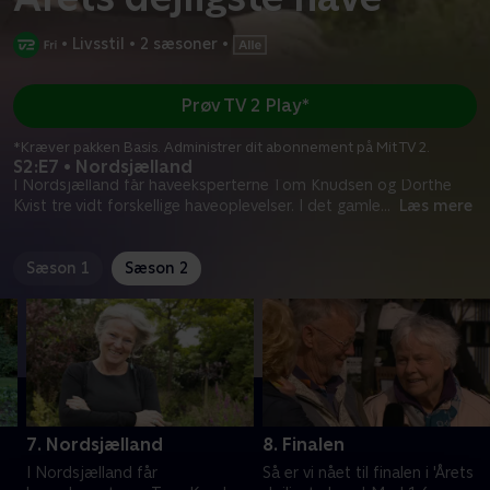
•
Livsstil
•
2 sæsoner
•
Prøv TV 2 Play*
*Kræver pakken Basis. Administrer dit abonnement på Mit TV 2.
S2:E7 • Nordsjælland
I Nordsjælland får haveeksperterne Tom Knudsen og Dorthe
Kvist tre vidt forskellige haveoplevelser. I det gamle
...
Læs mere
Sæson 1
Sæson 2
7. Nordsjælland
8. Finalen
I Nordsjælland får
Så er vi nået til finalen i 'Årets