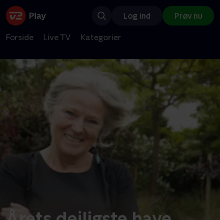
Log ind
Prøv nu
Forside
Live TV
Kategorier
Årets dejligste have