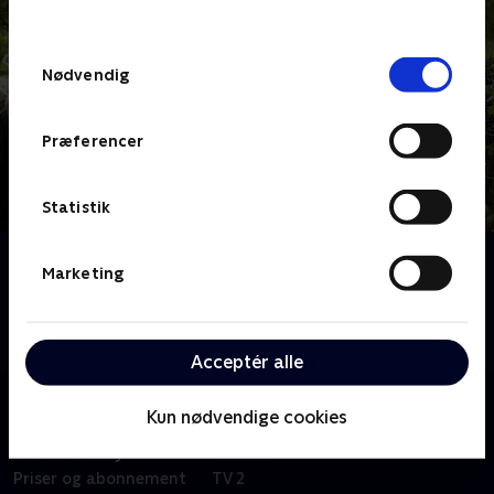
behandler dine oplysninger i
TV 2s privatlivspolitik
.
Samtykkevalg
Nødvendig
Præferencer
Statistik
Om Årets dejligste have
Marketing
Tag med de to haveeksperter, Dorthe Kvist og Tom
Knudsen, rundt i Danmark, når de er på jagt efter
"Årets dejligste have".
Acceptér alle
Kun nødvendige cookies
Om TV 2 Play
Kanaler
Priser og abonnement
TV 2