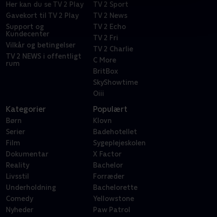
Her kan du se TV 2 Play
TV 2 Sport
Gavekort til TV 2 Play
TV 2 News
Support og
TV 2 Echo
Kundecenter
TV 2 Fri
Vilkår og betingelser
TV 2 Charlie
TV 2 NEWS i offentligt
C More
rum
BritBox
SkyShowtime
Oiii
Kategorier
Populært
Børn
Klovn
Serier
Badehotellet
Film
Sygeplejeskolen
Dokumentar
X Factor
Reality
Bachelor
Livsstil
Forræder
Underholdning
Bachelorette
Comedy
Yellowstone
Nyheder
Paw Patrol