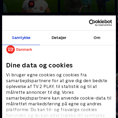
Efter Fortuna Hjørring-FC
Før Fortuna Hjørring-FC
Midtjylland
Midtjylland
TV 2s værter, eksperter og
TV 2s værter, eksperter og
reportere er klar til at levere
reportere er klar til at levere
Samtykke
Detaljer
Om
nyheder, analyser og interviews
nyheder, analyser og interviews
fra A-Liga.
fra A-Liga.
4. august 2026 • 14 min
4. august 2026 • 21 min
Andre så også
Dine data og cookies
Vi bruger egne cookies og cookies fra
samarbejdspartnere for at give dig den bedste
oplevelse af TV 2 PLAY, til statistik og til at
målrette annoncer til dig. Vores
samarbejdspartnere kan anvende cookie-data til
målrettet markedsføring på egne og andres
platforme. Du kan til- og fravælge cookies
herunder, og du kan altid trække dit samtykke