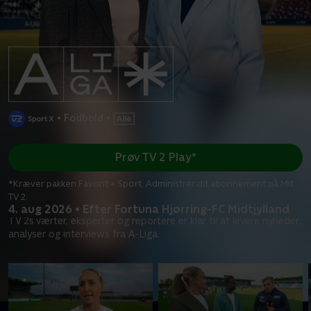
•
Fodbold
•
Prøv TV 2 Play*
*Kræver pakken Favorit + Sport. Administrer dit abonnement på Mit
TV 2.
4. aug 2026 • Efter Fortuna Hjørring-FC Midtjylland
TV 2s værter, eksperter og reportere er klar til at levere nyheder,
analyser og interviews fra A-Liga.