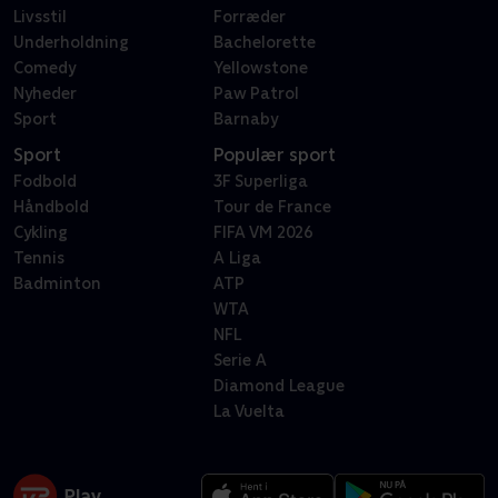
Livsstil
Forræder
Underholdning
Bachelorette
Comedy
Yellowstone
Nyheder
Paw Patrol
Sport
Barnaby
Sport
Populær sport
Fodbold
3F Superliga
Håndbold
Tour de France
Cykling
FIFA VM 2026
Tennis
A Liga
Badminton
ATP
WTA
NFL
Serie A
Diamond League
La Vuelta