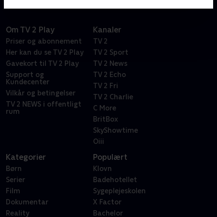
Om TV 2 Play
Kanaler
Priser og abonnement
TV 2
Her kan du se TV 2 Play
TV 2 Sport
Gavekort til TV 2 Play
TV 2 News
Support og
TV 2 Echo
Kundecenter
TV 2 Fri
Vilkår og betingelser
TV 2 Charlie
TV 2 NEWS i offentligt
C More
rum
BritBox
SkyShowtime
Oiii
Kategorier
Populært
Børn
Klovn
Serier
Badehotellet
Film
Sygeplejeskolen
Dokumentar
X Factor
Reality
Bachelor