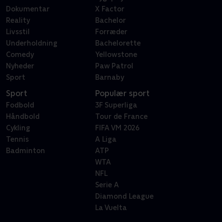
Dokumentar
X Factor
Reality
Bachelor
Livsstil
Forræder
Underholdning
Bachelorette
Comedy
Yellowstone
Nyheder
Paw Patrol
Sport
Barnaby
Sport
Populær sport
Fodbold
3F Superliga
Håndbold
Tour de France
Cykling
FIFA VM 2026
Tennis
A Liga
Badminton
ATP
WTA
NFL
Serie A
Diamond League
La Vuelta