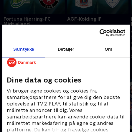
Fortuna Hjørring-FC
AGF-Kolding IF
Midtjylland
A-Liga samler Danmarks
A-Liga samler Danmarks
bedste kvindehold i kampen
bedste kvindehold i kampen
om ære og mesterskab.
om ære og mesterskab.
Forvent masser af tempo,
Forvent masser af tempo,
Samtykke
Detaljer
Om
teknik og passion, når de
2. august 2026 • 123 min
teknik og passion, når de
kompromisløse spillere brager
4. august 2026 • 116 min
kompromisløse spillere brager
sammen.
sammen.
Andre så også
Dine data og cookies
Vi bruger egne cookies og cookies fra
samarbejdspartnere for at give dig den bedste
oplevelse af TV 2 PLAY, til statistik og til at
målrette annoncer til dig. Vores
samarbejdspartnere kan anvende cookie-data til
målrettet markedsføring på egne og andres
platforme. Du kan til- og fravælge cookies