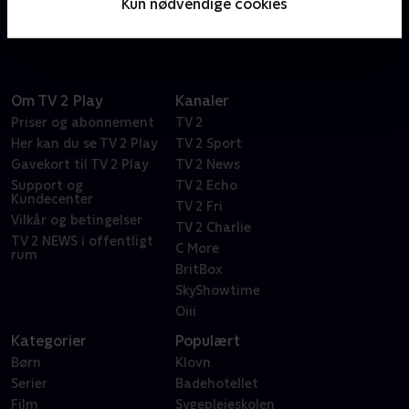
Kun nødvendige cookies
spillere brager sammen.
Om TV 2 Play
Kanaler
Priser og abonnement
TV 2
Her kan du se TV 2 Play
TV 2 Sport
Gavekort til TV 2 Play
TV 2 News
Support og
TV 2 Echo
Kundecenter
TV 2 Fri
Vilkår og betingelser
TV 2 Charlie
TV 2 NEWS i offentligt
C More
rum
BritBox
SkyShowtime
Oiii
Kategorier
Populært
Børn
Klovn
Serier
Badehotellet
Film
Sygeplejeskolen