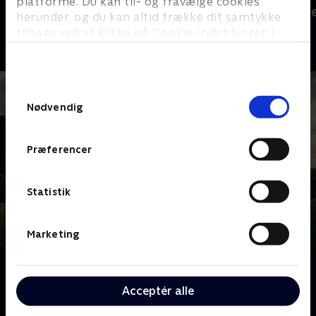
platforme. Du kan til- og fravælge cookies
Sport Fokus
Højdepunkt
herunder, og du kan altid trække dit samtykke
Sport
Sport
tilbage ved at klikke på ’Cookie-indstillinger’ i
bunden af siden. Læs mere om hvordan TV 2
behandler dine oplysninger i
TV 2s privatlivspolitik
.
Samtykkevalg
Nødvendig
Præferencer
Statistik
Marketing
Om A-Liga - Kampe
A-Liga samler Danmarks bedste kvindehold i
Acceptér alle
kampen om ære og mesterskab. Forvent masser af