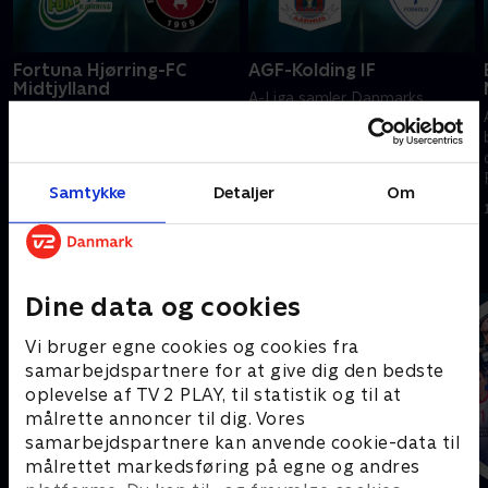
Fortuna Hjørring-FC
AGF-Kolding IF
Midtjylland
A-Liga samler Danmarks
A-Liga samler Danmarks
bedste kvindehold i kampen
bedste kvindehold i kampen
om ære og mesterskab.
om ære og mesterskab.
Forvent masser af tempo,
Forvent masser af tempo,
teknik og passion, når de
Samtykke
Detaljer
Om
2. august 2026 • 123 min
teknik og passion, når de
kompromisløse spillere brager
4. august 2026 • 116 min
kompromisløse spillere brager
sammen.
sammen.
Andre så også
Dine data og cookies
Vi bruger egne cookies og cookies fra
samarbejdspartnere for at give dig den bedste
oplevelse af TV 2 PLAY, til statistik og til at
målrette annoncer til dig. Vores
samarbejdspartnere kan anvende cookie-data til
målrettet markedsføring på egne og andres