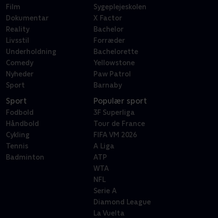
Film
Sygeplejeskolen
Dokumentar
X Factor
Reality
Bachelor
Livsstil
Forræder
Underholdning
Bachelorette
Comedy
Yellowstone
Nyheder
Paw Patrol
Sport
Barnaby
Sport
Populær sport
Fodbold
3F Superliga
Håndbold
Tour de France
Cykling
FIFA VM 2026
Tennis
A Liga
Badminton
ATP
WTA
NFL
Serie A
Diamond League
La Vuelta