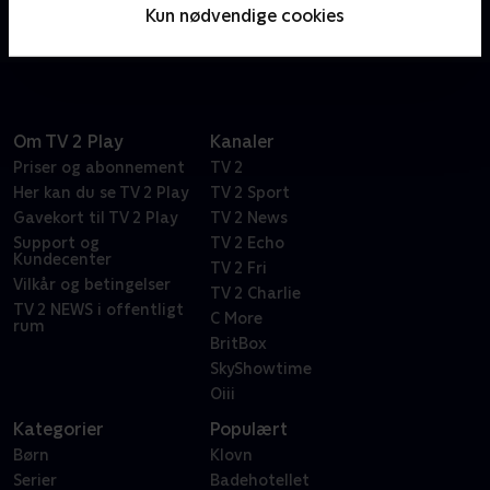
tempo, teknik og passion, når de kompromisløse
Kun nødvendige cookies
spillere brager sammen.
Om TV 2 Play
Kanaler
Priser og abonnement
TV 2
Her kan du se TV 2 Play
TV 2 Sport
Gavekort til TV 2 Play
TV 2 News
Support og
TV 2 Echo
Kundecenter
TV 2 Fri
Vilkår og betingelser
TV 2 Charlie
TV 2 NEWS i offentligt
C More
rum
BritBox
SkyShowtime
Oiii
Kategorier
Populært
Børn
Klovn
Serier
Badehotellet