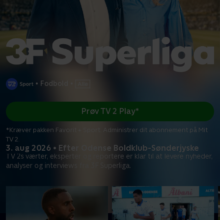
•
Fodbold
•
Prøv TV 2 Play*
*Kræver pakken Favorit + Sport. Administrer dit abonnement på Mit
TV 2.
3. aug 2026 • Efter Odense Boldklub-Sønderjyske
TV 2s værter, eksperter og reportere er klar til at levere nyheder,
analyser og interviews fra 3F Superliga.