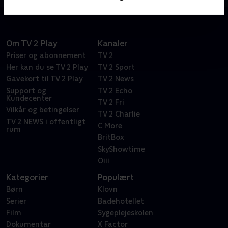
Om TV 2 Play
Kanaler
Priser og abonnement
TV 2
Her kan du se TV 2 Play
TV 2 Sport
Gavekort til TV 2 Play
TV 2 News
Support og
TV 2 Echo
Kundecenter
TV 2 Fri
Vilkår og betingelser
TV 2 Charlie
TV 2 NEWS i offentligt
C More
rum
BritBox
SkyShowtime
Oiii
Kategorier
Populært
Børn
Klovn
Serier
Badehotellet
Film
Sygeplejeskolen
Dokumentar
X Factor