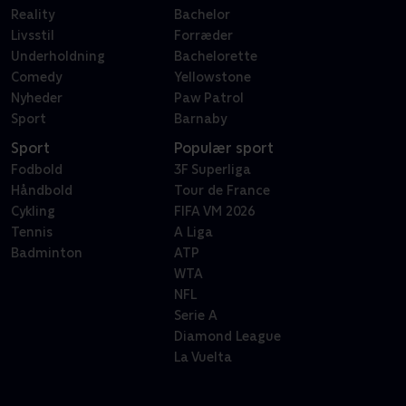
Reality
Bachelor
Livsstil
Forræder
Underholdning
Bachelorette
Comedy
Yellowstone
Nyheder
Paw Patrol
Sport
Barnaby
Sport
Populær sport
Fodbold
3F Superliga
Håndbold
Tour de France
Cykling
FIFA VM 2026
Tennis
A Liga
Badminton
ATP
WTA
NFL
Serie A
Diamond League
La Vuelta