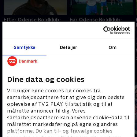
Efter Odense Boldklub-
Før Odense Boldklub-
Sønderjyske
Sønderjyske
TV 2s værter, eksperter og
TV 2s værter, eksperter og
reportere er klar til at levere
reportere er klar til at levere
nyheder, analyser og interviews
nyheder, analyser og interviews
Samtykke
Detaljer
Om
fra 3F Superliga.
fra 3F Superliga.
3. august 2026 • 25 min
3. august 2026 • 20 min
Andre så også
Dine data og cookies
Vi bruger egne cookies og cookies fra
samarbejdspartnere for at give dig den bedste
oplevelse af TV 2 PLAY, til statistik og til at
målrette annoncer til dig. Vores
samarbejdspartnere kan anvende cookie-data til
målrettet markedsføring på egne og andres
platforme. Du kan til- og fravælge cookies