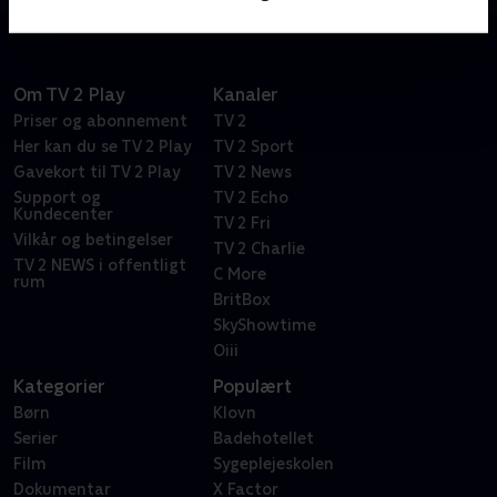
Om TV 2 Play
Kanaler
Priser og abonnement
TV 2
Her kan du se TV 2 Play
TV 2 Sport
Gavekort til TV 2 Play
TV 2 News
Support og
TV 2 Echo
Kundecenter
TV 2 Fri
Vilkår og betingelser
TV 2 Charlie
TV 2 NEWS i offentligt
C More
rum
BritBox
SkyShowtime
Oiii
Kategorier
Populært
Børn
Klovn
Serier
Badehotellet
Film
Sygeplejeskolen
Dokumentar
X Factor