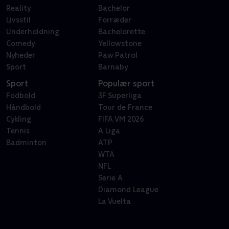
Reality
Bachelor
Livsstil
Forræder
Underholdning
Bachelorette
Comedy
Yellowstone
Nyheder
Paw Patrol
Sport
Barnaby
Sport
Populær sport
Fodbold
3F Superliga
Håndbold
Tour de France
Cykling
FIFA VM 2026
Tennis
A Liga
Badminton
ATP
WTA
NFL
Serie A
Diamond League
La Vuelta