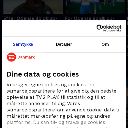
Efter Odense Boldklub-
Før Odense Boldklub-
Sønderjyske
Sønderjyske
TV 2s værter, eksperter og
TV 2s værter, eksperter og
reportere er klar til at levere
reportere er klar til at levere
nyheder, analyser og interviews
nyheder, analyser og interviews
Samtykke
Detaljer
Om
fra 3F Superliga.
fra 3F Superliga.
3. august 2026 • 25 min
3. august 2026 • 20 min
Andre så også
Dine data og cookies
Vi bruger egne cookies og cookies fra
samarbejdspartnere for at give dig den bedste
oplevelse af TV 2 PLAY, til statistik og til at
målrette annoncer til dig. Vores
samarbejdspartnere kan anvende cookie-data til
målrettet markedsføring på egne og andres
platforme. Du kan til- og fravælge cookies