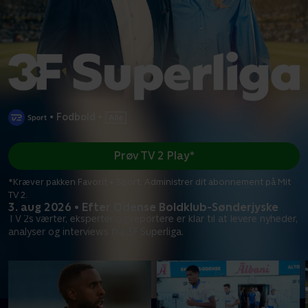
•
Fodbold
•
Prøv TV 2 Play*
*Kræver pakken Favorit + Sport. Administrer dit abonnement på Mit
TV 2.
3. aug 2026 • Efter Odense Boldklub-Sønderjyske
TV 2s værter, eksperter og reportere er klar til at levere nyheder,
analyser og interviews fra 3F Superliga.