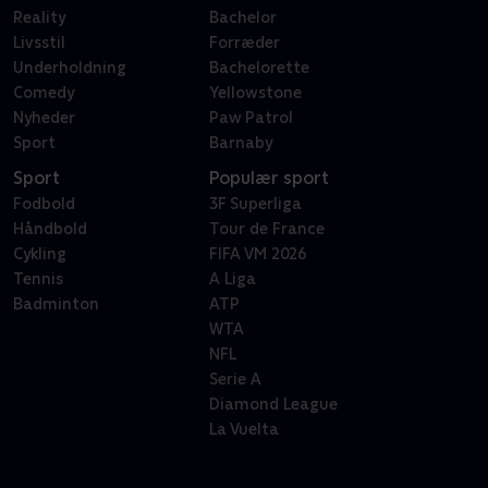
Reality
Bachelor
Livsstil
Forræder
Underholdning
Bachelorette
Comedy
Yellowstone
Nyheder
Paw Patrol
Sport
Barnaby
Sport
Populær sport
Fodbold
3F Superliga
Håndbold
Tour de France
Cykling
FIFA VM 2026
Tennis
A Liga
Badminton
ATP
WTA
NFL
Serie A
Diamond League
La Vuelta