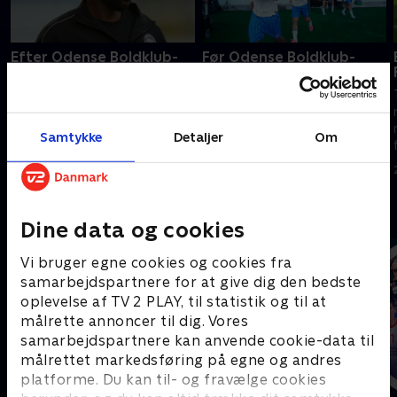
Efter Odense Boldklub-
Før Odense Boldklub-
Sønderjyske
Sønderjyske
TV 2s værter, eksperter og
TV 2s værter, eksperter og
reportere er klar til at levere
reportere er klar til at levere
nyheder, analyser og interviews
nyheder, analyser og interviews
Samtykke
Detaljer
Om
fra 3F Superliga.
fra 3F Superliga.
3. august 2026 • 25 min
3. august 2026 • 20 min
Andre så også
Dine data og cookies
Vi bruger egne cookies og cookies fra
samarbejdspartnere for at give dig den bedste
oplevelse af TV 2 PLAY, til statistik og til at
målrette annoncer til dig. Vores
samarbejdspartnere kan anvende cookie-data til
målrettet markedsføring på egne og andres
platforme. Du kan til- og fravælge cookies