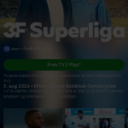
•
Fodbold
•
Prøv TV 2 Play*
*Kræver pakken Favorit + Sport. Administrer dit abonnement på Mit
TV 2.
3. aug 2026 • Efter Odense Boldklub-Sønderjyske
TV 2s værter, eksperter og reportere er klar til at levere nyheder,
analyser og interviews fra 3F Superliga.