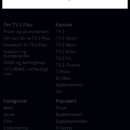
Om TV 2 Play
Kanaler
Priser og abonnement
TV 2
Her kan du se TV 2 Play
TV 2 Sport
Gavekort til TV 2 Play
TV 2 News
Support og
TV 2 Echo
Kundecenter
TV 2 Fri
Vilkår og betingelser
TV 2 Charlie
TV 2 NEWS i offentligt
C More
rum
BritBox
SkyShowtime
Oiii
Kategorier
Populært
Børn
Klovn
Serier
Badehotellet
Film
Sygeplejeskolen
Dokumentar
X Factor