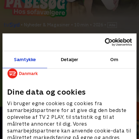
•
Nyheder & Magasiner
•
10 min
•
2026
•
Prøv TV 2 Play*
*Kræver pakken Basis. Administrer dit abonnement på Mit TV 2.
Hvorfor bliver nogle danskere hjemme på valgdagen? Det vil
Samtykke
Detaljer
Om
Lærke og Anders finde ud af, når de tager på
...
Læs mere
Andre så også
Dine data og cookies
Vi bruger egne cookies og cookies fra
samarbejdspartnere for at give dig den bedste
oplevelse af TV 2 PLAY, til statistik og til at
målrette annoncer til dig. Vores
samarbejdspartnere kan anvende cookie-data til
målrettet markedsføring på egne og andres