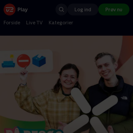
Log ind
Prøv nu
Forside
Live TV
Kategorier