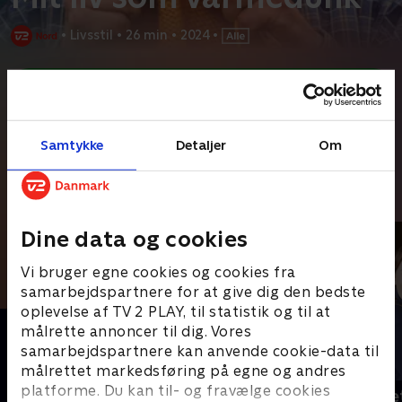
•
Livsstil
•
26 min
•
2024
•
Prøv TV 2 Play*
*Kræver pakken Basis. Administrer dit abonnement på Mit TV 2.
Ole Jespersgaard har en særlig evne til at kommunikere med
Samtykke
Detaljer
Om
alle, og med en IQ på 160 er han et kreativt og
...
Læs mere
Andre så også
Dine data og cookies
Vi bruger egne cookies og cookies fra
samarbejdspartnere for at give dig den bedste
oplevelse af TV 2 PLAY, til statistik og til at
målrette annoncer til dig. Vores
samarbejdspartnere kan anvende cookie-data til
målrettet markedsføring på egne og andres
platforme. Du kan til- og fravælge cookies
Julelys for millioner
Jul på slott