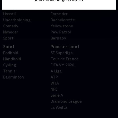
Dokumentar
X Factor
Reality
Bachelor
Livsstil
Forræder
Underholdning
Bachelorette
Comedy
Yellowstone
Nyheder
Paw Patrol
Sport
Barnaby
Sport
Populær sport
Fodbold
3F Superliga
Håndbold
Tour de France
Cykling
FIFA VM 2026
Tennis
A Liga
Badminton
ATP
WTA
NFL
Serie A
Diamond League
La Vuelta