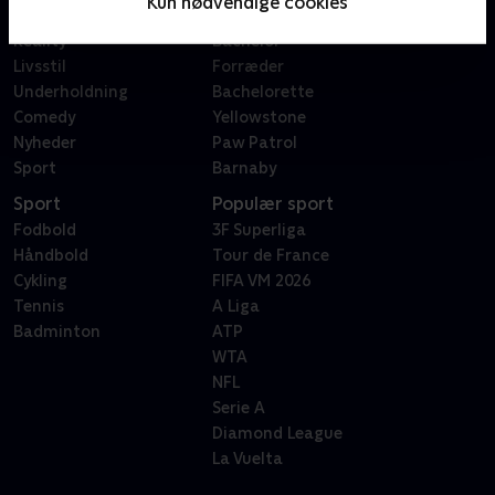
Kun nødvendige cookies
Dokumentar
X Factor
Reality
Bachelor
Livsstil
Forræder
Underholdning
Bachelorette
Comedy
Yellowstone
Nyheder
Paw Patrol
Sport
Barnaby
Sport
Populær sport
Fodbold
3F Superliga
Håndbold
Tour de France
Cykling
FIFA VM 2026
Tennis
A Liga
Badminton
ATP
WTA
NFL
Serie A
Diamond League
La Vuelta