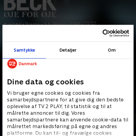
•
Drama
•
1 t. 29 min
•
1997
•
Prøv TV 2 Play*
Samtykke
Detaljer
Om
*Kræver pakken Basis. Administrer dit abonnement på Mit TV 2.
En række kvinder findes myrdet forskellige steder i Sverige, men
da alle ofrene har fået skåret øjnene ud,
...
Læs mere
Andre så også
Dine data og cookies
Vi bruger egne cookies og cookies fra
samarbejdspartnere for at give dig den bedste
oplevelse af TV 2 PLAY, til statistik og til at
målrette annoncer til dig. Vores
samarbejdspartnere kan anvende cookie-data til
målrettet markedsføring på egne og andres
platforme. Du kan til- og fravælge cookies