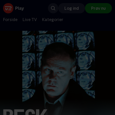
Log ind
Prøv nu
Forside
Live TV
Kategorier