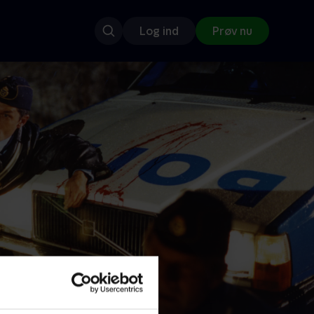
Log ind
Prøv nu