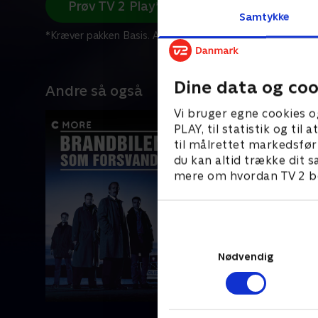
Prøv TV 2 Play*
Samtykke
*Kræver pakken Basis. Administrer dit abonnement på Mit
Dine data og coo
Andre så også
Vi bruger egne cookies o
PLAY, til statistik og ti
til målrettet markedsfør
du kan altid trække dit s
mere om hvordan TV 2 be
Nødvendig