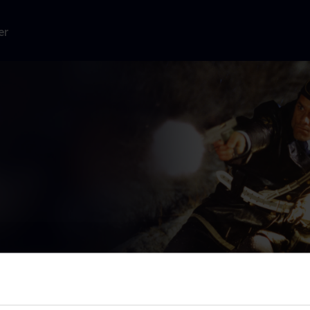
er
park. Et ungt
mme
...
Læs mere