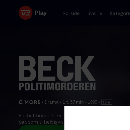
Forside
Live TV
Kategori
•
Drama
•
1 t. 37 min
•
1993
•
Politiet finder et kvindelig i en lukket forlystelses
par, som tilfældigvis befinder sig i parken på sa