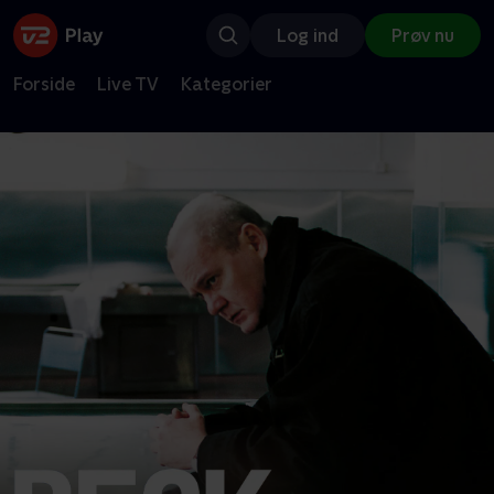
Log ind
Prøv nu
Forside
Live TV
Kategorier