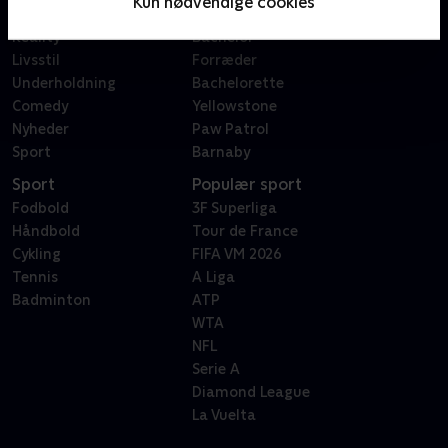
Kun nødvendige cookies
Dokumentar
X Factor
Reality
Bachelor
Livsstil
Forræder
Underholdning
Bachelorette
Comedy
Yellowstone
Nyheder
Paw Patrol
Sport
Barnaby
Sport
Populær sport
Fodbold
3F Superliga
Håndbold
Tour de France
Cykling
FIFA VM 2026
Tennis
A Liga
Badminton
ATP
WTA
NFL
Serie A
Diamond League
La Vuelta