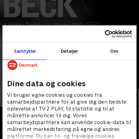
•
Drama
•
1 t. 30 min
•
1997
•
Prøv TV 2 Play*
Samtykke
Detaljer
Om
*Kræver pakken Basis. Administrer dit abonnement på Mit TV 2.
Da man finder ligene af to indvandrerdrenge, leder Martin Beck
og Stockholms Politi efter en forbindelse, men det
...
Læs mere
Andre så også
Dine data og cookies
Vi bruger egne cookies og cookies fra
samarbejdspartnere for at give dig den bedste
oplevelse af TV 2 PLAY, til statistik og til at
målrette annoncer til dig. Vores
samarbejdspartnere kan anvende cookie-data til
målrettet markedsføring på egne og andres
platforme. Du kan til- og fravælge cookies