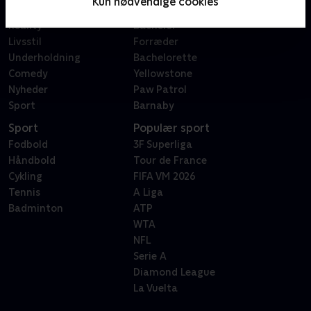
Kun nødvendige cookies
Dokumentar
X Factor
Reality
Bachelor
Livsstil
Forræder
Underholdning
Bachelorette
Comedy
Yellowstone
Nyheder
Paw Patrol
Sport
Barnaby
Sport
Populær sport
Fodbold
3F Superliga
Håndbold
Tour de France
Cykling
FIFA VM 2026
Tennis
A Liga
Badminton
ATP
WTA
NFL
Serie A
Diamond League
La Vuelta