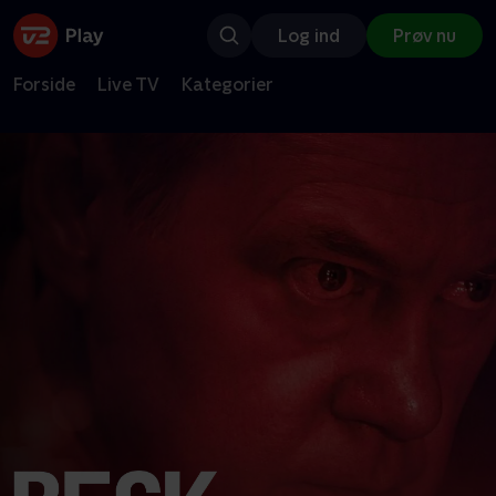
Log ind
Prøv nu
Forside
Live TV
Kategorier