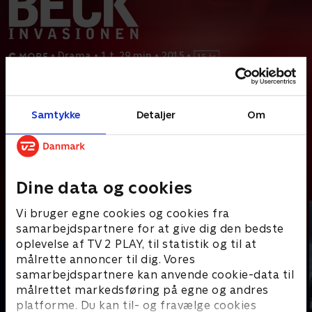
•
Drama
•
1 t. 29 min
•
2015
•
Prøv TV 2 Play*
Samtykke
Detaljer
Om
*Kræver pakken Basis. Administrer dit abonnement på Mit TV 2.
En død mand findes gravet ned uden for Stockholm. Han kan i
første omgang ikke identificeres, men da en anden
...
Læs mere
Andre så også
Dine data og cookies
Vi bruger egne cookies og cookies fra
samarbejdspartnere for at give dig den bedste
oplevelse af TV 2 PLAY, til statistik og til at
målrette annoncer til dig. Vores
samarbejdspartnere kan anvende cookie-data til
målrettet markedsføring på egne og andres
platforme. Du kan til- og fravælge cookies