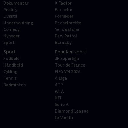
Dokumentar
X Factor
Reality
Bachelor
Livsstil
Forræder
Underholdning
Bachelorette
Comedy
Yellowstone
Nyheder
Paw Patrol
Sport
Barnaby
Sport
Populær sport
Fodbold
3F Superliga
Håndbold
Tour de France
Cykling
FIFA VM 2026
Tennis
A Liga
Badminton
ATP
WTA
NFL
Serie A
Diamond League
La Vuelta