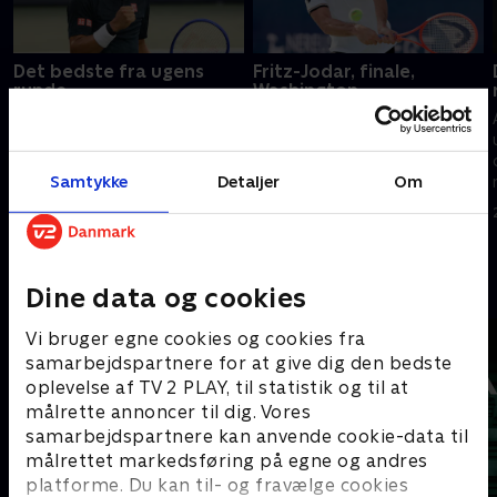
Det bedste fra ugens
Fritz-Jodar, finale,
runde
Washington
Alt det bedste fra den sidste
Så danner de ikoniske hurtige
uges ATP. Oplev fantastiske
blå baner i Washington igen
dueller, eksklusive interviews og
rammen om yoptennis. Felix
Samtykke
Detaljer
Om
masser af unikke
Auger-Alissime, Ben Shelton og
tennisoptagelser.
Alex de Minaur er med.
5. august 2026 • 24 min
3. august 2026 • 140 min
Andre så også
Dine data og cookies
Vi bruger egne cookies og cookies fra
samarbejdspartnere for at give dig den bedste
oplevelse af TV 2 PLAY, til statistik og til at
målrette annoncer til dig. Vores
samarbejdspartnere kan anvende cookie-data til
målrettet markedsføring på egne og andres
platforme. Du kan til- og fravælge cookies