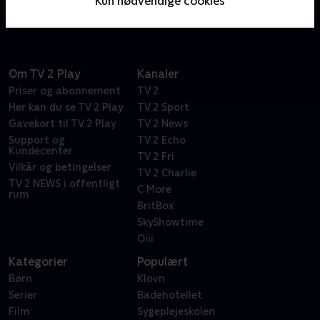
Kun nødvendige cookies
turneringen.
Om TV 2 Play
Kanaler
Priser og abonnement
TV 2
Her kan du se TV 2 Play
TV 2 Sport
Gavekort til TV 2 Play
TV 2 News
Support og
TV 2 Echo
Kundecenter
TV 2 Fri
Vilkår og betingelser
TV 2 Charlie
TV 2 NEWS i offentligt
C More
rum
BritBox
SkyShowtime
Oiii
Kategorier
Populært
Børn
Klovn
Serier
Badehotellet
Film
Sygeplejeskolen