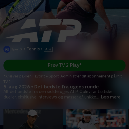
•
Tennis
•
Prøv TV 2 Play*
*Kræver pakken Favorit + Sport. Administrer dit abonnement på Mit
TV 2.
5. aug 2026 • Det bedste fra ugens runde
Alt det bedste fra den sidste uges ATP. Oplev fantastiske
dueller, eksklusive interviews og masser af unikke
...
Læs mere