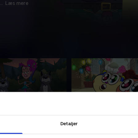
...
Læs mere
nkle fornyr sit image
21. Julehumbug
jernen i en sæbeopera i en
Da ungerne finder ud af, at 
Detaljer
 at vide det. Tweenkle
julen, prøver de at få ham til
og vil forny sit image.
komme i julestemning.