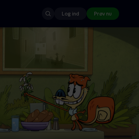
Log ind
Prøv nu