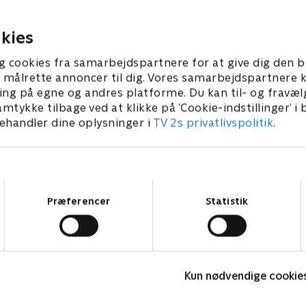
ber 2024 • 21 min
19. september 2024 • 21 min
kies
g cookies fra samarbejdspartnere for at give dig den b
l at målrette annoncer til dig. Vores samarbejdspartner
ing på egne og andres platforme. Du kan til- og fravæl
amtykke tilbage ved at klikke på ’Cookie-indstillinger’ i
handler dine oplysninger i
TV 2s privatlivspolitik
.
Samtykkevalg
Præferencer
Statistik
Olly & Lea
O
Kun nødvendige cookie
Børneserier • 1 sæsoner
B