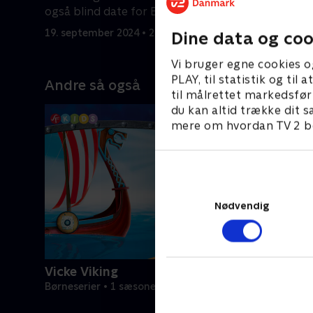
også blind date for Earl.
19. septem
19. september 2024 • 21 min
Dine data og coo
Vi bruger egne cookies o
PLAY, til statistik og ti
Andre så også
til målrettet markedsfør
du kan altid trække dit s
mere om hvordan TV 2 be
Nødvendig
Vicke Viking
Børneserier • 1 sæsoner