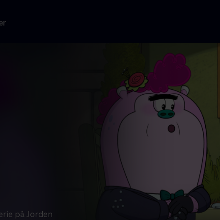
er
erie på Jorden