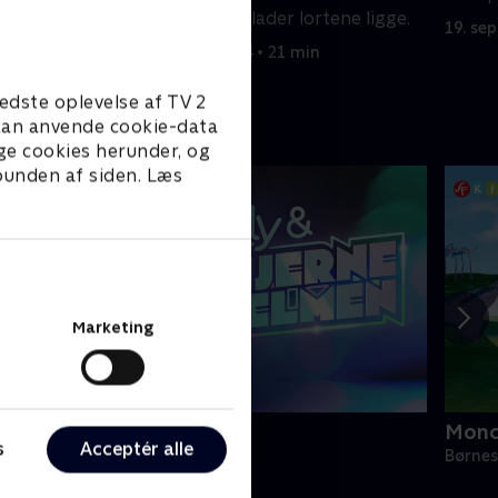
kæledyrsejer, der lader lortene ligge.
19. se
19. september 2024 • 21 min
edste oplevelse af TV 2
e kan anvende cookie-data
ge cookies herunder, og
 bunden af siden. Læs
Marketing
lly og Hjernehjelmen
Monc
s
Acceptér alle
ørneserier • 1 sæsoner
Børnes