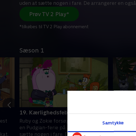
uden at sætte nogen i fare. De arrangerer en også
Prøv TV 2 Play*
*tilkøbes til TV 2 Play abonnement
Sæson 1
19. Kærlighedsfeber
20. Twee
est
Ruby og Zokie forsøger at genskabe
Earl er st
Samtykke
en Pudgian-ferie på Jorden uden at
drøm uden
kat.
sætte nogen i fare. De arrangerer en
fylder 16 