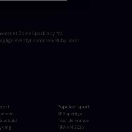
mvæsnet Zokie Sparkleby fra
 daglige eventyr sammen. Ruby lærer
port
Populær sport
odbold
3F Superliga
åndbold
Tour de France
ykling
FIFA VM 2026