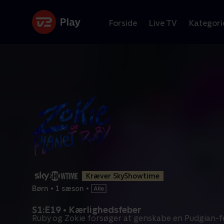
Forside
Live TV
Kategori
Kræver SkyShowtime
Børn
•
1 sæson
•
S1:E19 • Kærlighedsfeber
Ruby og Zokie forsøger at genskabe en Pudgian-f