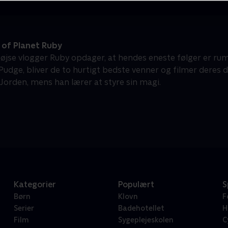
 of Planet Ruby
øjse vlogger Ruby opdager, at hendes eneste følger er ru
Pudge, bliver de to hurtigt bedste venner og filmer deres
Jorden, mens han lærer at styre sin magi.
Kategorier
Populært
S
Børn
Klovn
F
Serier
Badehotellet
H
Film
Sygeplejeskolen
C