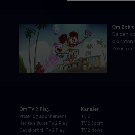
Om Zokie
Da den sp
planeten 
Zokie om 
Om TV 2 Play
Kanaler
Priser og abonnement
TV 2
Her kan du se TV 2 Play
TV 2 Sport
Gavekort til TV 2 Play
TV 2 News