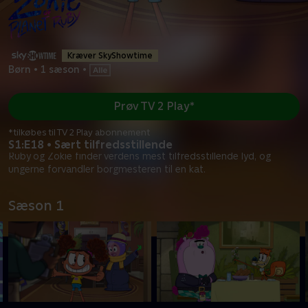
Kræver SkyShowtime
Børn
•
1 sæson
•
Prøv TV 2 Play*
*tilkøbes til TV 2 Play abonnement
S1:E18 • Sært tilfredsstillende
Ruby og Zokie finder verdens mest tilfredsstillende lyd, og
ungerne forvandler borgmesteren til en kat.
Sæson 1