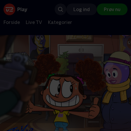
Log ind
Prøv nu
Forside
Live TV
Kategorier