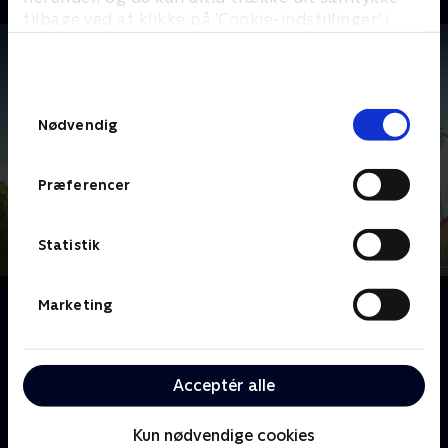
tilbage ved at klikke på ’Cookie-indstillinger’ i
bunden af siden. Læs mere om hvordan TV 2
behandler dine oplysninger i
TV 2s privatlivspolitik
.
Samtykkevalg
Nødvendig
Præferencer
Statistik
Om Zokie of Planet Ruby
Marketing
Da den spøjse vlogger Ruby opdager, at hendes
eneste følger er rumvæsnet Zokie Sparkleby fra
planeten Pudge, bliver de to hurtigt bedste venner og
Acceptér alle
filmer deres daglige eventyr sammen. Ruby lærer
Zokie om Jorden, mens han lærer at styre sin magi.
Kun nødvendige cookies