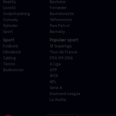
Reality
Bachelor
Livsstil
Forræder
Underholdning
Bachelorette
Comedy
Yellowstone
Nyheder
Paw Patrol
Sport
Barnaby
Sport
Populær sport
Fodbold
3F Superliga
Håndbold
Tour de France
Cykling
FIFA VM 2026
Tennis
A Liga
Badminton
ATP
WTA
NFL
Serie A
Diamond League
La Vuelta