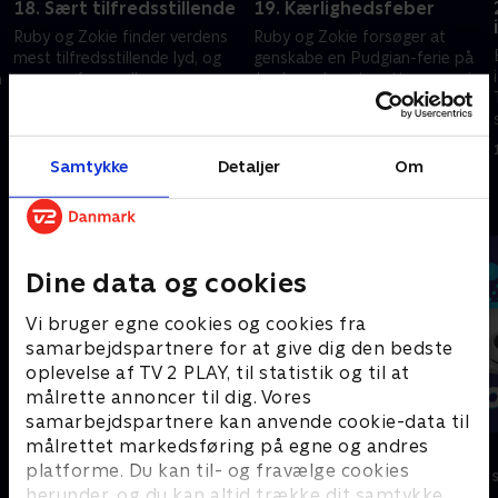
18. Sært tilfredsstillende
19. Kærlighedsfeber
Ruby og Zokie finder verdens
Ruby og Zokie forsøger at
mest tilfredsstillende lyd, og
genskabe en Pudgian-ferie på
n
ungerne forvandler
Jorden uden at sætte nogen i
borgmesteren til en kat.
fare. De arrangerer en også
blind date for Earl.
19. september 2024 • 21 min
19. september 2024 • 21 min
Samtykke
Detaljer
Om
Andre så også
Dine data og cookies
Vi bruger egne cookies og cookies fra
samarbejdspartnere for at give dig den bedste
oplevelse af TV 2 PLAY, til statistik og til at
målrette annoncer til dig. Vores
samarbejdspartnere kan anvende cookie-data til
målrettet markedsføring på egne og andres
Vicke Viking
Olly & Lea
platforme. Du kan til- og fravælge cookies
Børneserier • 1 sæsoner
Børneserier • 1
herunder, og du kan altid trække dit samtykke