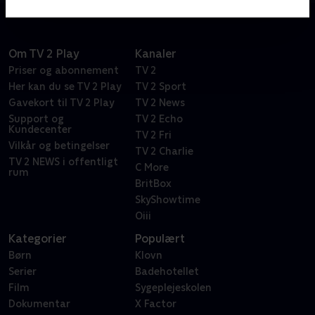
Om TV 2 Play
Kanaler
Priser og abonnement
TV 2
Her kan du se TV 2 Play
TV 2 Sport
Gavekort til TV 2 Play
TV 2 News
Support og
TV 2 Echo
Kundecenter
TV 2 Fri
Vilkår og betingelser
TV 2 Charlie
TV 2 NEWS i offentligt
C More
rum
BritBox
SkyShowtime
Oiii
Kategorier
Populært
Børn
Klovn
Serier
Badehotellet
Film
Sygeplejeskolen
Dokumentar
X Factor