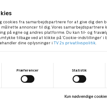
9. september 2024 • 21 min
19. september 2024 •
kies
g cookies fra samarbejdspartnere for at give dig den b
l at målrette annoncer til dig. Vores samarbejdspartner
ing på egne og andres platforme. Du kan til- og fravæl
amtykke tilbage ved at klikke på ’Cookie-indstillinger’ i
handler dine oplysninger i
TV 2s privatlivspolitik
.
Samtykkevalg
Præferencer
Statistik
Olly & Lea
O
Kun nødvendige cookie
Børneserier • 1 sæsoner
B