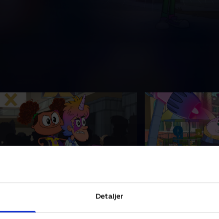
4. RadicalCon
25. Luk skibet ne
uby og Zokie drager ud på et vildt
Ungerne må forhind
Detaljer
ventyr, da de bliver adskilt på
rumskib i at ødelæg
adicalCon-messen.
Zokie går på jagt e