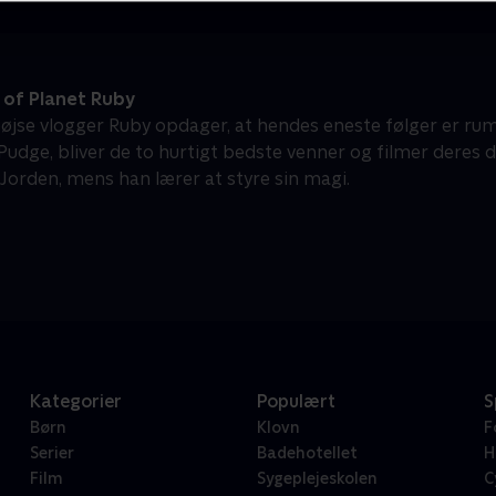
 of Planet Ruby
øjse vlogger Ruby opdager, at hendes eneste følger er ru
Pudge, bliver de to hurtigt bedste venner og filmer deres
Jorden, mens han lærer at styre sin magi.
Kategorier
Populært
S
Børn
Klovn
F
Serier
Badehotellet
H
Film
Sygeplejeskolen
C