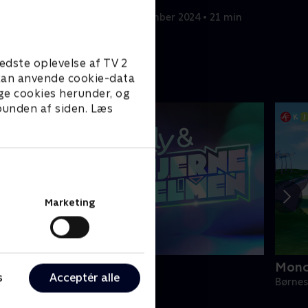
 21 min
19. september 2024 • 21 min
edste oplevelse af TV 2
e kan anvende cookie-data
ge cookies herunder, og
 bunden af siden. Læs
Marketing
lly og Hjernehjelmen
Monc
s
Acceptér alle
ørneserier • 1 sæsoner
Børnes