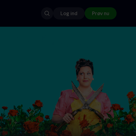
Log ind
Prøv nu