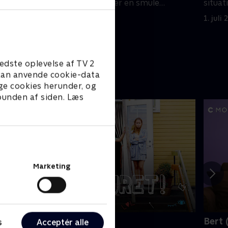
l en
Trekantslivet bliver en smule
situat
er Jades
besværligt for Eli.
Jade u
1. juli 2021 • 43 min
1. juli
edste oplevelse af TV 2
e kan anvende cookie-data
ge cookies herunder, og
 bunden af siden. Læs
Marketing
old vejret
Bert 
s
Acceptér alle