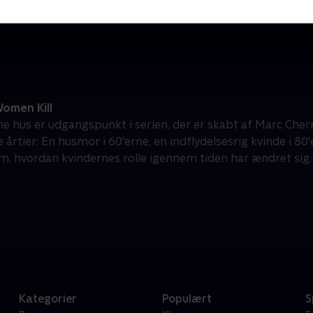
Komedie • 1 sæsoner
K
omen Kill
 hus er udgangspunkt i serien, der er skabt af Marc Cherry
e årtier: En husmor i 60'erne, en indflydelsesrig kvinde i 80
m, hvordan kvindernes rolle igennem tiden har ændret sig.
Kategorier
Populært
S