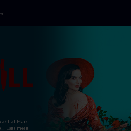
er
kabt af Marc
e
...
Læs mere