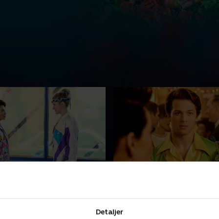
e to Kill Ya, But I Just
3. I Killed Everyone He D
My Hair
Backwards and In High 
rvative Beth Ann prøver at
Beth Ann udtænker en plan, 
 ægteskab lidt op. Simone
holde Rob fra April. Simone 
Detaljer