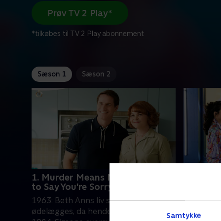
Prøv TV 2 Play*
*tilkøbes til TV 2 Play abonnement
Sæson 1
Sæson 2
1. Murder Means Never Having
2. I'd Lik
to Say You're Sorry
Washed 
1963: Beth Anns liv som hustru
Den konse
ødelægges, da hendes mand er utro.
peppe sit
Samtykke