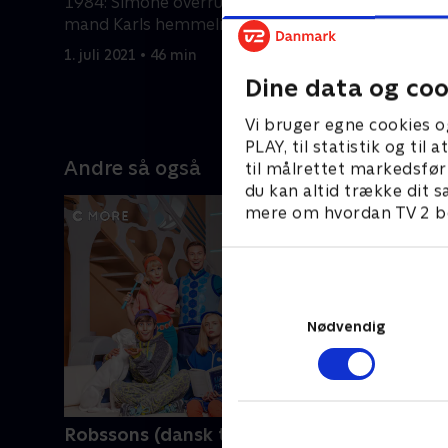
1984: Simone overrumples af sin
søger trø
mand Karls hemmelighed. 2019:
krydser e
Taylor har et åbent ægteskab.
seksuelle 
1. juli 2021 • 46 min
1. juli 2021
Dine data og coo
Vi bruger egne cookies o
PLAY, til statistik og ti
Andre så også
til målrettet markedsfør
du kan altid trække dit s
mere om hvordan TV 2 be
Nødvendig
Robssons (dansk tale)