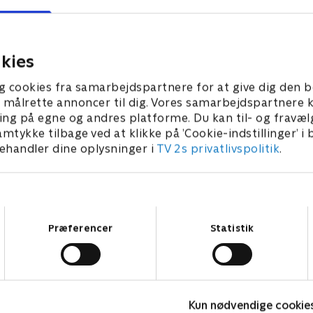
st hos Naomis søn. Eli
forsøger at holde facaden ti
ndnu en ting af på sin
gallafest. Taylor og Eli mød
bucket-liste.
tidligere elskere.
 • 46 min
1. juli 2021 • 44 min
kies
g cookies fra samarbejdspartnere for at give dig den b
l at målrette annoncer til dig. Vores samarbejdspartner
ing på egne og andres platforme. Du kan til- og fravæl
amtykke tilbage ved at klikke på ’Cookie-indstillinger’ i
handler dine oplysninger i
TV 2s privatlivspolitik
.
Samtykkevalg
Præferencer
Statistik
LasseMajas Detektivbureau
H
Kun nødvendige cookie