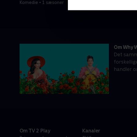
Komedie • 1 sæsoner
Om Why W
Det samme
forskellig
handler o
Om TV 2 Play
Kanaler