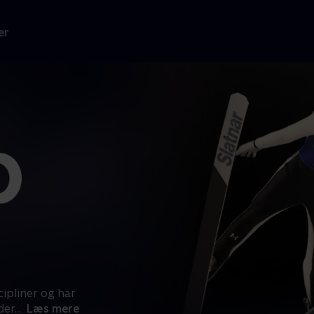
er
cipliner og har
der
...
Læs mere