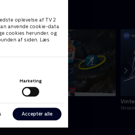
edste oplevelse af TV 2
e kan anvende cookie-data
ge cookies herunder, og
 bunden af siden. Læs
Marketing
kiskydning
Vinte
kisport
Skispo
s
Acceptér alle