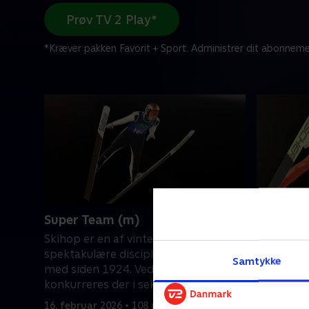
Prøv TV 2 Play*
*Kræver pakken Favorit + Sport. Administrer dit abonneme
Super Team (m)
Stor bak
Skihop er en af vinter-OL’s mest
Skihop er
spektakulære discipliner og har været
spektakul
Samtykke
med siden 1924. Ved dette OL
med siden
konkurreres der i seks discipliner for
konkurrere
både mænd og kvinder.
både mæn
16. februar 2026 • 108 min
14. februa