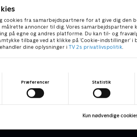
kies
g cookies fra samarbejdspartnere for at give dig den b
l at målrette annoncer til dig. Vores samarbejdspartner
ing på egne og andres platforme. Du kan til- og fravæl
amtykke tilbage ved at klikke på ’Cookie-indstillinger’ i
handler dine oplysninger i
TV 2s privatlivspolitik
.
Samtykkevalg
Præferencer
Statistik
Vinter-OL- Alpint
S
Skisport
S
Kun nødvendige cookie