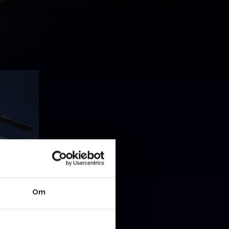
ke
 mest
 har været
Om
OL
liner for