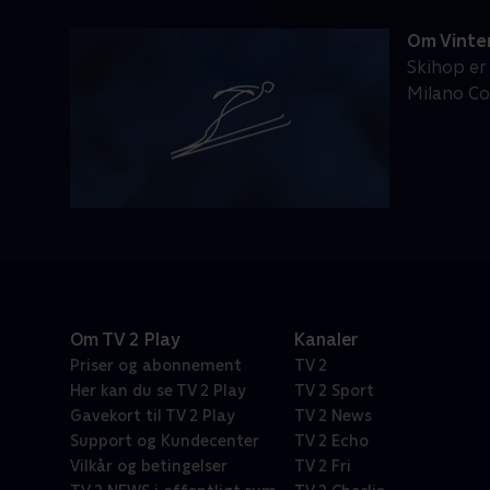
Om Vinte
Skihop er
Milano Cor
Om TV 2 Play
Kanaler
Priser og abonnement
TV 2
Her kan du se TV 2 Play
TV 2 Sport
Gavekort til TV 2 Play
TV 2 News
Support og Kundecenter
TV 2 Echo
Vilkår og betingelser
TV 2 Fri