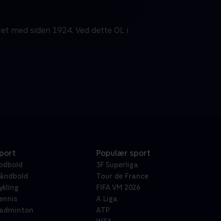
ret med siden 1924. Ved dette OL i
port
Populær sport
odbold
3F Superliga
åndbold
Tour de France
ykling
FIFA VM 2026
ennis
A Liga
adminton
ATP