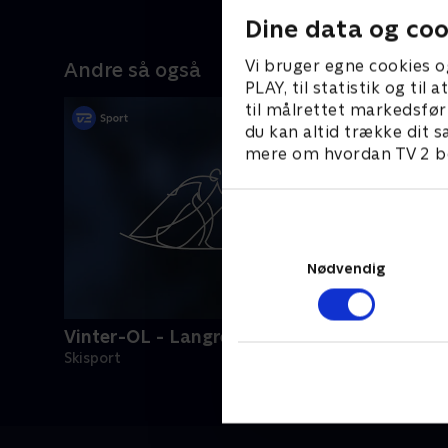
Dine data og coo
Vi bruger egne cookies o
Andre så også
PLAY, til statistik og ti
til målrettet markedsfør
du kan altid trække dit s
mere om hvordan TV 2 be
Nødvendig
Vinter-OL - Langrend
Skisport