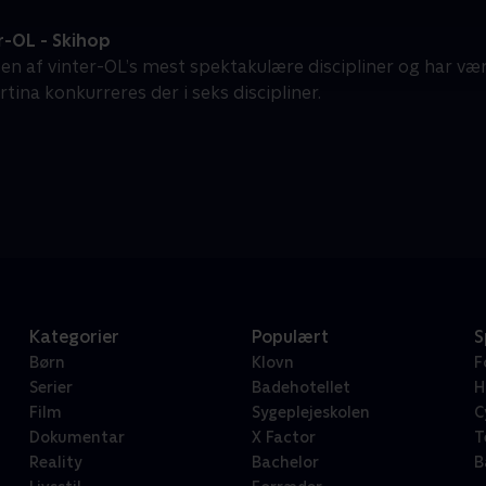
r-OL - Skihop
 en af vinter-OL’s mest spektakulære discipliner og har væ
tina konkurreres der i seks discipliner.
Kategorier
Populært
S
Børn
Klovn
F
Serier
Badehotellet
H
Film
Sygeplejeskolen
C
Dokumentar
X Factor
T
Reality
Bachelor
B