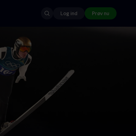
Log ind
Prøv nu