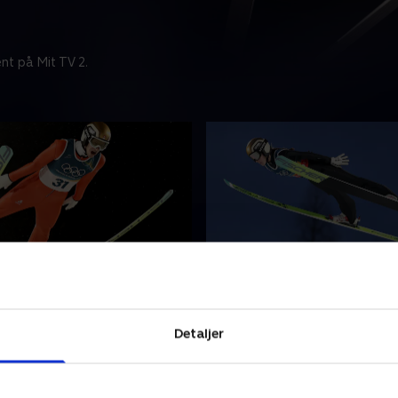
nt på Mit TV 2.
ke (m)
Mixed hold, normal bak
 en af vinter-OL’s mest
Skihop er en af vinter-OL’s
ære discipliner og har været
spektakulære discipliner og
Detaljer
 1924. Ved dette OL
med siden 1924. Ved dette 
s der i seks discipliner for
konkurreres der i seks discip
d og kvinder.
både mænd og kvinder.
r 2026 • 94 min
10. februar 2026 • 100 min