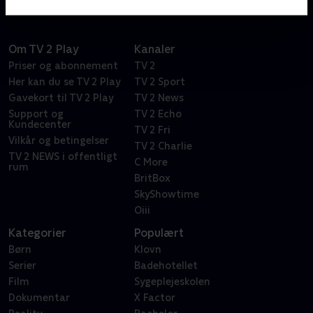
Om TV 2 Play
Kanaler
Priser og abonnement
TV 2
Her kan du se TV 2 Play
TV 2 Sport
Gavekort til TV 2 Play
TV 2 News
Support og
TV 2 Echo
Kundecenter
TV 2 Fri
Vilkår og betingelser
TV 2 Charlie
TV 2 NEWS i offentligt
C More
rum
BritBox
SkyShowtime
Oiii
Kategorier
Populært
Børn
Klovn
Serier
Badehotellet
Film
Sygeplejeskolen
Dokumentar
X Factor