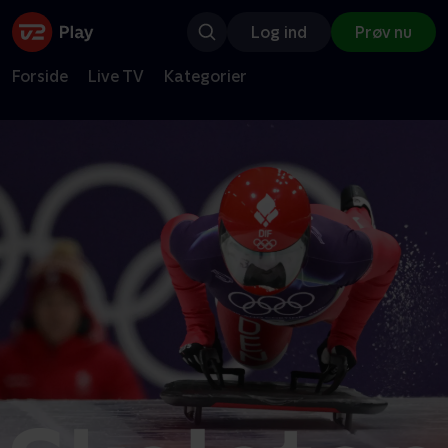
Log ind
Prøv nu
Forside
Live TV
Kategorier