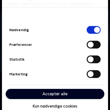
tilbage ved at klikke på ’Cookie-indstillinger’ i
bunden af siden. Læs mere om hvordan TV 2
behandler dine oplysninger i
TV 2s privatlivspolitik
.
Samtykkevalg
Nødvendig
Præferencer
Statistik
Marketing
Om Vinter-OL - Skeleton
I skeleton kører de dristige atleter på en en-
personers slæde ned af en isbane. på maven og med
Acceptér alle
hovedet forrest med ca. 130 km/t. Se med fra OL i
Milano Cortina.
Kun nødvendige cookies