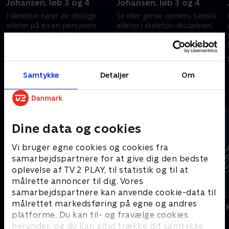
Johansen, løb 3 og 4
Johansen, løb 3 og 4
I skeleton kører de dristige
Se eller gense verdens bedste
atleter på en en-personers
atleter i skeleton-disciplinen,
slæde ned af en isbane.
der kæmper om prestigefyldt
Skeleton-kørere kører på
OL-metal i Italien.
maven og med hovedet
14. februar 2026 • 114 min
13. februar 2026 • 110 min
forrest.
Samtykke
Detaljer
Om
Andre så også
Dine data og cookies
Vi bruger egne cookies og cookies fra
samarbejdspartnere for at give dig den bedste
oplevelse af TV 2 PLAY, til statistik og til at
målrette annoncer til dig. Vores
samarbejdspartnere kan anvende cookie-data til
målrettet markedsføring på egne og andres
Vinter-OL - Bobslæde
Vinter-OL - 
platforme. Du kan til- og fravælge cookies
Bobslæde
Bobslæde
herunder, og du kan altid trække dit samtykke