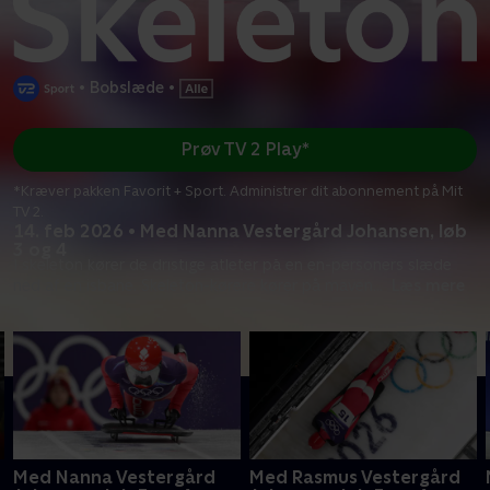
•
Bobslæde
•
Prøv TV 2 Play*
*Kræver pakken Favorit + Sport. Administrer dit abonnement på Mit
TV 2.
14. feb 2026 • Med Nanna Vestergård Johansen, løb
3 og 4
I skeleton kører de dristige atleter på en en-personers slæde
ned af en isbane. Skeleton-kørere kører på maven
...
Læs mere
Med Nanna Vestergård
Med Rasmus Vestergård