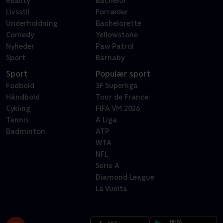
Reality
Bachelor
Livsstil
Forræder
Underholdning
Bachelorette
Comedy
Yellowstone
Nyheder
Paw Patrol
Sport
Barnaby
Sport
Populær sport
Fodbold
3F Superliga
Håndbold
Tour de France
Cykling
FIFA VM 2026
Tennis
A Liga
Badminton
ATP
WTA
NFL
Serie A
Diamond League
La Vuelta