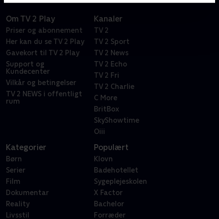
Om TV 2 Play
Kanaler
Priser og abonnement
TV 2
Her kan du se TV 2 Play
TV 2 Sport
Gavekort til TV 2 Play
TV 2 News
Support og
TV 2 Echo
Kundecenter
TV 2 Fri
Vilkår og betingelser
TV 2 Charlie
TV 2 NEWS i offentligt
C More
rum
BritBox
SkyShowtime
Oiii
Kategorier
Populært
Børn
Klovn
Serier
Badehotellet
Film
Sygeplejeskolen
Dokumentar
X Factor
Reality
Bachelor
Livsstil
Forræder