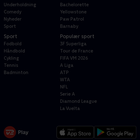
Underholdning
Bachelorette
Comedy
Yellowstone
Nyheder
Paw Patrol
Sport
Barnaby
Sport
Populær sport
Fodbold
3F Superliga
Håndbold
Tour de France
Cykling
FIFA VM 2026
Tennis
A Liga
Badminton
ATP
WTA
NFL
Serie A
Diamond League
La Vuelta