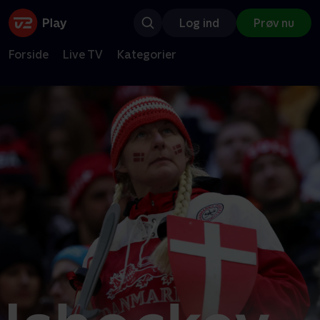
Log ind
Prøv nu
Forside
Live TV
Kategorier