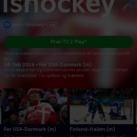
•
Ishockey
•
Prøv TV 2 Play*
*Kræver pakken Favorit + Sport. Administrer dit abonnement på Mit
TV 2.
14. feb 2026 • Før USA-Danmark (m)
TV 2s eksperter og kommentatorer vender dagens OL-kampe
og får reaktioner fra spillere og trænere.
Før USA-Danmark (m)
Finland-Italien (m)
TV 2s eksperter og
Nu venter iskoldt drama på