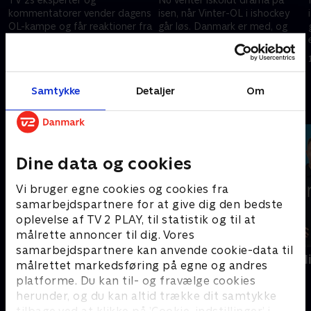
kommentatorer vender dagens
isen, når Vinter-OL i ishockey
OL-kampe og får reaktioner fra
går løs. Danmark er med, og
e
spillere og trænere.
efter sejren over Canada sidste
år, er der drømme om dansk
14. februar 2026 • 18 min
14. februar 2026 • 133 min
succes til OL.
Samtykke
Detaljer
Om
Andre så også
Dine data og cookies
Vi bruger egne cookies og cookies fra
samarbejdspartnere for at give dig den bedste
oplevelse af TV 2 PLAY, til statistik og til at
målrette annoncer til dig. Vores
samarbejdspartnere kan anvende cookie-data til
Vinter-OL - Højdepunkter
AftenParisN
målrettet markedsføring på egne og andres
Sport
Cykling
platforme. Du kan til- og fravælge cookies
herunder, og du kan altid trække dit samtykke