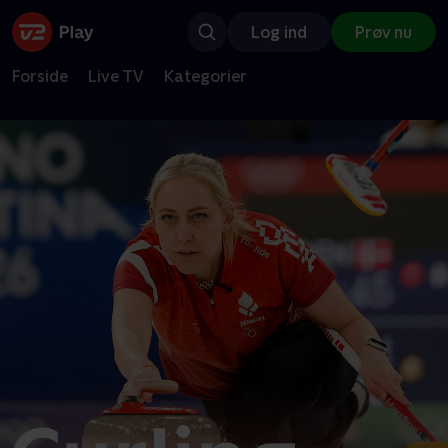
Log ind
Prøv nu
Forside
Live TV
Kategorier