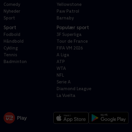
Comedy
Yellowstone
Nyheder
Paw Patrol
Sport
Barnaby
Sport
Populær sport
Fodbold
3F Superliga
Håndbold
Tour de France
Cykling
FIFA VM 2026
Tennis
A Liga
Badminton
ATP
WTA
NFL
Serie A
Diamond League
La Vuelta