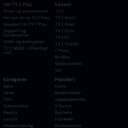
Om TV 2 Play
Kanaler
Priser og abonnement
TV 2
Her kan du se TV 2 Play
TV 2 Sport
Gavekort til TV 2 Play
TV 2 News
Support og
TV 2 Echo
Kundecenter
TV 2 Fri
Vilkår og betingelser
TV 2 Charlie
TV 2 NEWS i offentligt
C More
rum
BritBox
SkyShowtime
Oiii
Kategorier
Populært
Børn
Klovn
Serier
Badehotellet
Film
Sygeplejeskolen
Dokumentar
X Factor
Reality
Bachelor
Livsstil
Forræder
Underholdning
Bachelorette