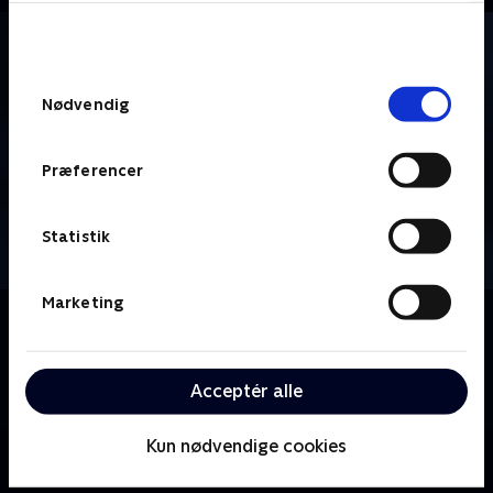
bunden af siden. Læs mere om hvordan TV 2
behandler dine oplysninger i
TV 2s privatlivspolitik
.
Samtykkevalg
Nødvendig
Præferencer
Statistik
Marketing
Om Vinter-OL - Curling
Se eller gense verdens bedste atleter i curling-
disciplinen, der kæmper om prestigefyldt metal til
Acceptér alle
vinter-OL i Milano Cortina.
Kun nødvendige cookies