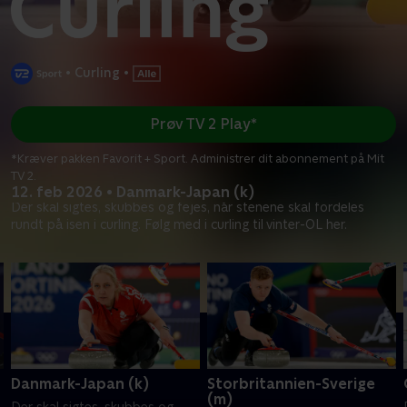
•
Curling
•
Prøv TV 2 Play*
*Kræver pakken Favorit + Sport. Administrer dit abonnement på Mit
TV 2.
12. feb 2026 • Danmark-Japan (k)
Der skal sigtes, skubbes og fejes, når stenene skal fordeles
rundt på isen i curling. Følg med i curling til vinter-OL her.
Danmark-Japan (k)
Storbritannien-Sverige
(m)
Der skal sigtes, skubbes og