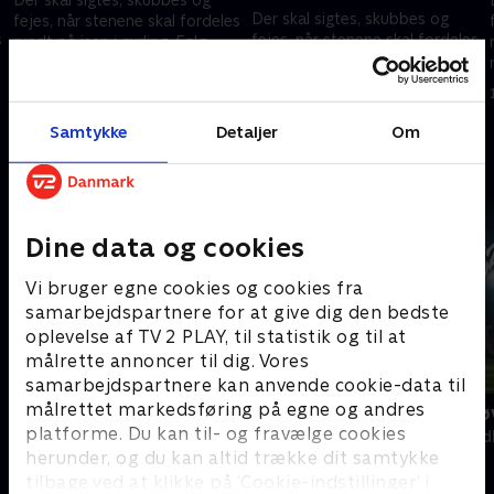
Der skal sigtes, skubbes og
fejes, når stenene skal fordeles
s
fejes, når stenene skal fordeles
rundt på isen i curling. Følg
rundt på isen i curling. Følg
med i curling til vinter-OL her.
med i curling til vinter-OL her.
12. februar 2026 • 177 min
12. februar 2026 • 171 min
Samtykke
Detaljer
Om
Andre så også
Dine data og cookies
Vi bruger egne cookies og cookies fra
samarbejdspartnere for at give dig den bedste
oplevelse af TV 2 PLAY, til statistik og til at
målrette annoncer til dig. Vores
samarbejdspartnere kan anvende cookie-data til
målrettet markedsføring på egne og andres
Vinter-OL - Det kølige overblik
Prytz på prø
platforme. Du kan til- og fravælge cookies
Skisport
Amerikansk fod
herunder, og du kan altid trække dit samtykke
tilbage ved at klikke på ’Cookie-indstillinger’ i