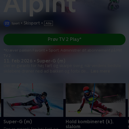
•
Skisport
•
Prøv TV 2 Play*
*Kræver pakken Favorit + Sport. Administrer dit abonnement på Mit
TV 2.
11. feb 2026 • Super-G (m)
Der er garanti for høj fart og skarpe sving, når verdens bedste
skiløbere drøner ned ad bakken og forbi de
...
Læs mere
Super-G (m)
Hold kombineret (k),
slalom
Der er garanti for høj fart og