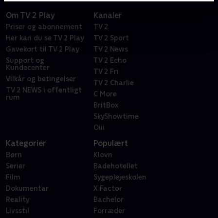
Om TV 2 Play
Kanaler
Priser og abonnement
TV 2
Her kan du se TV 2 Play
TV 2 Sport
Gavekort til TV 2 Play
TV 2 News
Support og
TV 2 Echo
Kundecenter
TV 2 Fri
Vilkår og betingelser
TV 2 Charlie
TV 2 NEWS i offentligt
C More
rum
BritBox
SkyShowtime
Oiii
Kategorier
Populært
Børn
Klovn
Serier
Badehotellet
Film
Sygeplejeskolen
Dokumentar
X Factor
Reality
Bachelor
Livsstil
Forræder