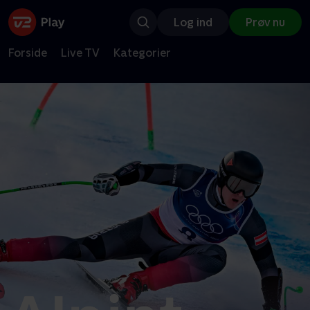
Log ind
Prøv nu
Forside
Live TV
Kategorier