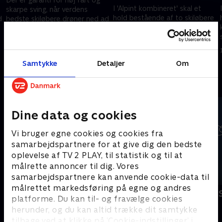
I 'Alpint kombineret' skal et
skarpe sving, når verdens
hold bestående af to skiløbere
d
bedste skiløbere drøner ned ad
køre et styrtløb og et
bakken og forbi de opstillede
slalomløb, hvorefter tiderne
porte i jagten på medaljer i
11. februar 2026 • 134 min
bliver lagt sammen. Det
Super-G.
10. februar 2026 • 60 min
hurtigste hold vinder.
Samtykke
Detaljer
Om
Andre så også
Dine data og cookies
Vi bruger egne cookies og cookies fra
samarbejdspartnere for at give dig den bedste
oplevelse af TV 2 PLAY, til statistik og til at
målrette annoncer til dig. Vores
samarbejdspartnere kan anvende cookie-data til
målrettet markedsføring på egne og andres
Vinter-OL - Det kølige overblik
Vinter-OL - 
platforme. Du kan til- og fravælge cookies
Skisport
Skisport
herunder, og du kan altid trække dit samtykke
tilbage ved at klikke på ’Cookie-indstillinger’ i