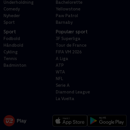
Underholdning
Bachelorette
Comedy
Yellowstone
Nyheder
Paw Patrol
Sport
Barnaby
Sport
Populær sport
Fodbold
3F Superliga
Håndbold
Tour de France
Cykling
FIFA VM 2026
Tennis
A Liga
Badminton
ATP
WTA
NFL
Serie A
Diamond League
La Vuelta