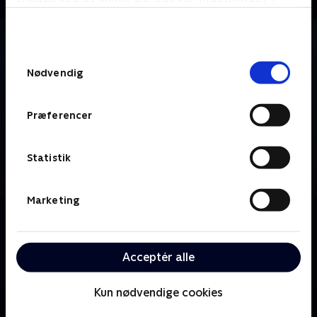
bunden af siden. Læs mere om hvordan TV 2
behandler dine oplysninger i
TV 2s privatlivspolitik
.
Samtykkevalg
Nødvendig
Præferencer
Statistik
Marketing
Om Vinter-OL- Alpint
Skiene skal spændes ekstra godt for, når de frygtløse
atleter kaster sig ned ad de stejle pister i styrtløbs
Acceptér alle
kategorien ved vinter-OL i Milano Cortina.
Kun nødvendige cookies