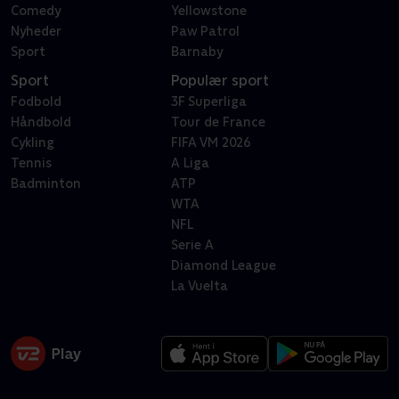
Comedy
Yellowstone
Nyheder
Paw Patrol
Sport
Barnaby
Sport
Populær sport
Fodbold
3F Superliga
Håndbold
Tour de France
Cykling
FIFA VM 2026
Tennis
A Liga
Badminton
ATP
WTA
NFL
Serie A
Diamond League
La Vuelta