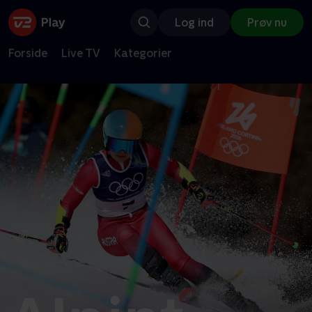
Log ind
Prøv nu
Forside
Live TV
Kategorier