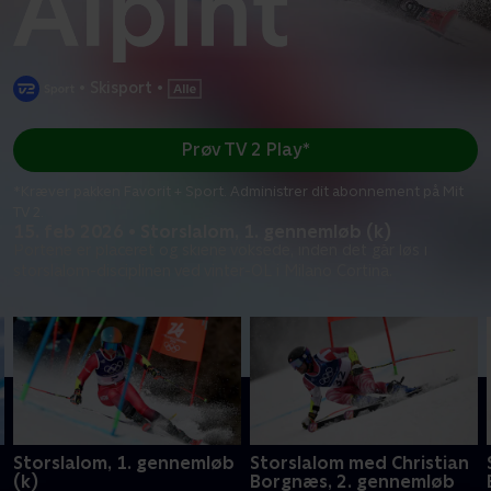
•
Skisport
•
Prøv TV 2 Play*
*Kræver pakken Favorit + Sport. Administrer dit abonnement på Mit
TV 2.
15. feb 2026 • Storslalom, 1. gennemløb (k)
Portene er placeret og skiene voksede, inden det går løs i
storslalom-disciplinen ved vinter-OL i Milano Cortina.
Storslalom, 1. gennemløb
Storslalom med Christian
(k)
Borgnæs, 2. gennemløb