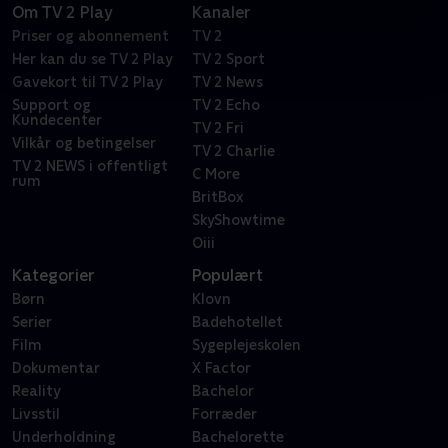
Om TV 2 Play
Kanaler
Priser og abonnement
TV 2
Her kan du se TV 2 Play
TV 2 Sport
Gavekort til TV 2 Play
TV 2 News
Support og
TV 2 Echo
Kundecenter
TV 2 Fri
Vilkår og betingelser
TV 2 Charlie
TV 2 NEWS i offentligt
C More
rum
BritBox
SkyShowtime
Oiii
Kategorier
Populært
Børn
Klovn
Serier
Badehotellet
Film
Sygeplejeskolen
Dokumentar
X Factor
Reality
Bachelor
Livsstil
Forræder
Underholdning
Bachelorette