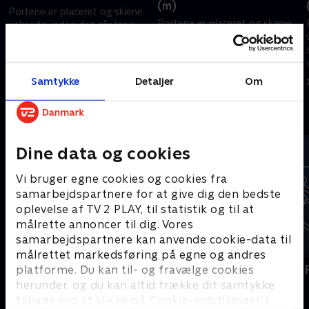
(m)
Portene er placeret og skiene
Portene er placeret og skiene
voksede, inden det går løs i
voksede, inden det går løs i
storslalom-disciplinen ved
storslalom-disciplinen ved
vinter-OL i Milano Cortina.
vinter-OL i Milano Cortina.
15. februar 2026 • 62 min
Samtykke
Detaljer
Om
14. februar 2026 • 75 min
Andre så også
Dine data og cookies
Vi bruger egne cookies og cookies fra
samarbejdspartnere for at give dig den bedste
oplevelse af TV 2 PLAY, til statistik og til at
målrette annoncer til dig. Vores
samarbejdspartnere kan anvende cookie-data til
målrettet markedsføring på egne og andres
Vinter-OL - Det kølige overblik
Vinter-OL - 
platforme. Du kan til- og fravælge cookies
herunder, og du kan altid trække dit samtykke
Skisport
Skisport
tilbage ved at klikke på ’Cookie-indstillinger’ i