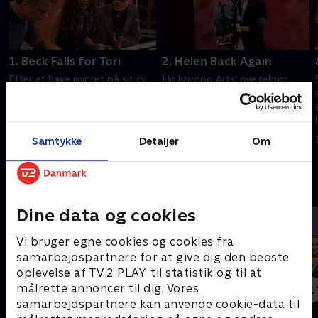
1. Beck Falls for Tori
2. Helen Back Again
Efter at have pyntet på sit cv
Hollywood Arts' nye rektor
ender Tori med at blive castet
kræver, at alle eleverne går til
som stuntkvinde.
audition igen for at beholde
deres pladser.
14. juni 2023 • 22 min
14. juni 2023 • 22 min
Samtykke
Detaljer
Om
Andre så også
Dine data og cookies
Vi bruger egne cookies og cookies fra
samarbejdspartnere for at give dig den bedste
oplevelse af TV 2 PLAY, til statistik og til at
målrette annoncer til dig. Vores
samarbejdspartnere kan anvende cookie-data til