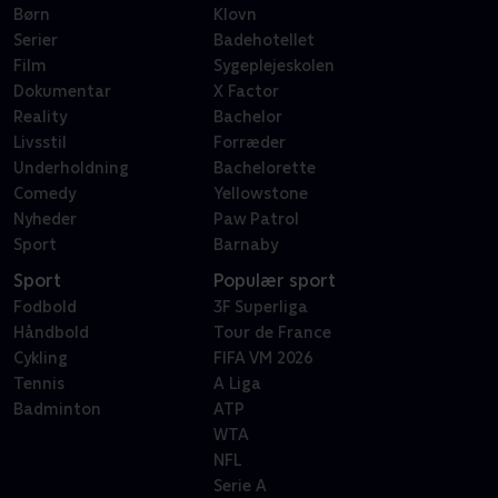
Børn
Klovn
Serier
Badehotellet
Film
Sygeplejeskolen
Dokumentar
X Factor
Reality
Bachelor
Livsstil
Forræder
Underholdning
Bachelorette
Comedy
Yellowstone
Nyheder
Paw Patrol
Sport
Barnaby
Sport
Populær sport
Fodbold
3F Superliga
Håndbold
Tour de France
Cykling
FIFA VM 2026
Tennis
A Liga
Badminton
ATP
WTA
NFL
Serie A