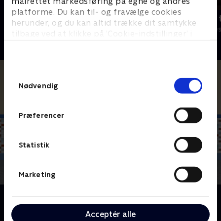
målrettet markedsføring på egne og andres
platforme. Du kan til- og fravælge cookies
Robssons (dansk tale)
Bert (dansk 
herunder, og du kan altid trække dit samtykke
Komedie • 1 sæsoner
Komedie • 1 sæ
tilbage ved at klikke på ’Cookie-indstillinger’ i
bunden af siden. Læs mere om hvordan TV 2
behandler dine oplysninger i
TV 2s privatlivspolitik
.
Samtykkevalg
Nødvendig
Præferencer
Statistik
Marketing
Om Victorious
Serien handler om den 16-årige Tori Vega. Hun
Acceptér alle