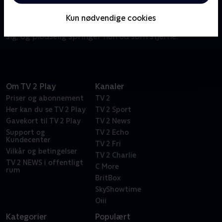
vokser op i skyggen af sin tvillingesøster Trina, som
er familiens store funklende stjerne. Men da Tori
Kun nødvendige cookies
bliver optaget på skolen Hollywood Arts ændrer alt
sig, og pludselig springer hun ud som stjerne.
Om TV 2 Play
Kanaler
Priser og abonnement
TV 2
Her kan du se TV 2 Play
TV 2 Sport
Gavekort til TV 2 Play
TV 2 News
Support og
TV 2 Echo
Kundecenter
TV 2 Fri
Vilkår og betingelser
TV 2 Charlie
TV 2 NEWS i offentligt
C More
rum
BritBox
SkyShowtime
Oiii
Kategorier
Populært