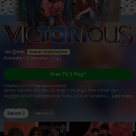
Kræver SkyShowtime
Komedie
•
2 sæsoner
•
Prøv TV 2 Play*
*tilkøbes til TV 2 Play abonnement
Serien handler om den 16-årige Tori Vega. Hun vokser op i
skyggen af sin tvillingesøster Trina, som er familiens
...
Læs mere
Sæson 2
Sæson 3