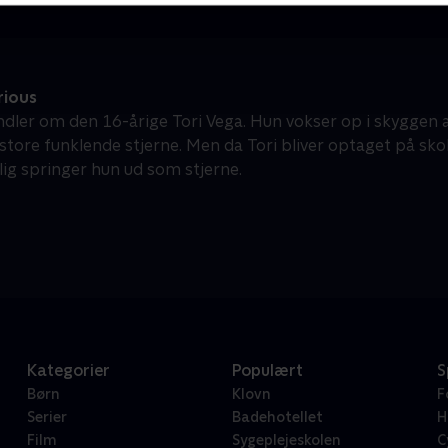
rious
ndler om den 16-årige Tori Vega. Hun vokser op i skyggen af
 store funklende stjerne. Men da Tori bliver optaget på sko
lig springer hun ud som stjerne.
Kategorier
Populært
S
Børn
Klovn
F
Serier
Badehotellet
H
Film
Sygeplejeskolen
C