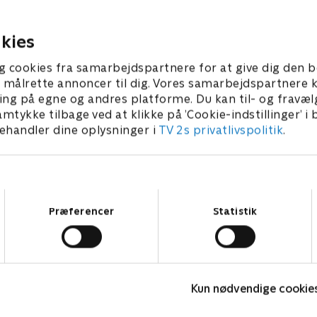
23 • 22 min
14. juni 2023 • 22 min
kies
g cookies fra samarbejdspartnere for at give dig den b
l at målrette annoncer til dig. Vores samarbejdspartner
ing på egne og andres platforme. Du kan til- og fravæl
amtykke tilbage ved at klikke på ’Cookie-indstillinger’ i
handler dine oplysninger i
TV 2s privatlivspolitik
.
Samtykkevalg
Præferencer
Statistik
Bert (dansk tale)
L
Komedie • 1 sæsoner
K
Kun nødvendige cookie