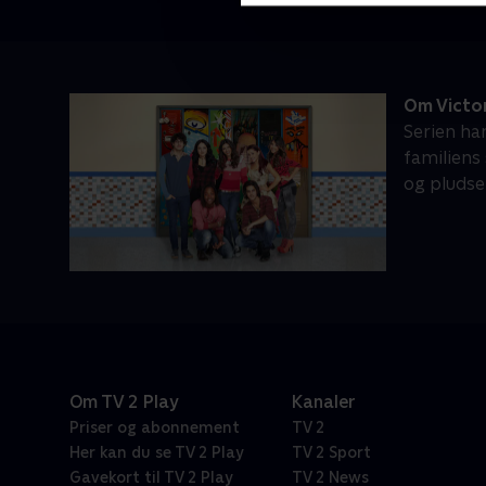
Om Victo
Serien ha
familiens
og pludse
Om TV 2 Play
Kanaler
Priser og abonnement
TV 2
Her kan du se TV 2 Play
TV 2 Sport
Gavekort til TV 2 Play
TV 2 News