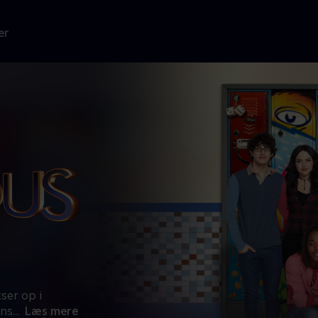
er
ser op i
ens
...
Læs mere