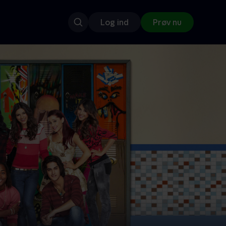
Log ind
Prøv nu