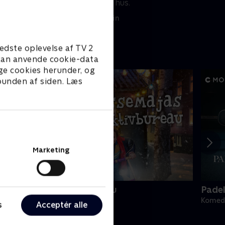
skuespillerindens hus.
14. juni 2023 • 22 min
edste oplevelse af TV 2
e kan anvende cookie-data
ge cookies herunder, og
 bunden af siden. Læs
Marketing
asseMajas Detektivbureau
Pade
omedie • 1 sæsoner
Komedi
s
Acceptér alle