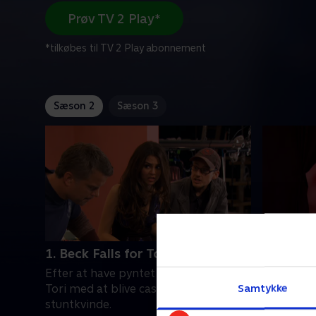
Prøv TV 2 Play*
*tilkøbes til TV 2 Play abonnement
Sæson 2
Sæson 3
1. Beck Falls for Tori
2. Helen
Efter at have pyntet på sit cv ender
Hollywood
Samtykke
Tori med at blive castet som
alle eleve
stuntkvinde.
at behold