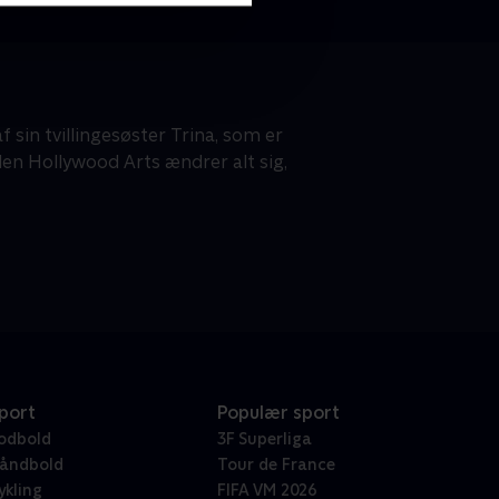
 sin tvillingesøster Trina, som er
len Hollywood Arts ændrer alt sig,
port
Populær sport
odbold
3F Superliga
åndbold
Tour de France
ykling
FIFA VM 2026