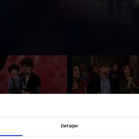
 Back Again
8. Who Did It to Trina?
 Arts' nye rektor kræver, at
Slænget tager til stranden,
Detaljer
rne går til audition igen for
fanget inde i Becks autoca
e deres pladser.
under en hedebølge.