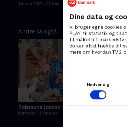
14. juni 2023 • 22 min
14. juni 20
Dine data og coo
Vi bruger egne cookies o
Andre så også
PLAY, til statistik og ti
til målrettet markedsfør
du kan altid trække dit s
mere om hvordan TV 2 be
Nødvendig
Robssons (dansk tale)
Komedie • 1 sæsoner