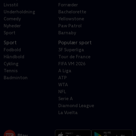
Livsstil
Forræder
Underholdning
Bachelorette
Comedy
Yellowstone
Nyheder
Paw Patrol
Sport
Barnaby
Sport
Populær sport
Fodbold
3F Superliga
Håndbold
Tour de France
Cykling
FIFA VM 2026
Tennis
A Liga
Badminton
ATP
WTA
NFL
Serie A
Diamond League
La Vuelta