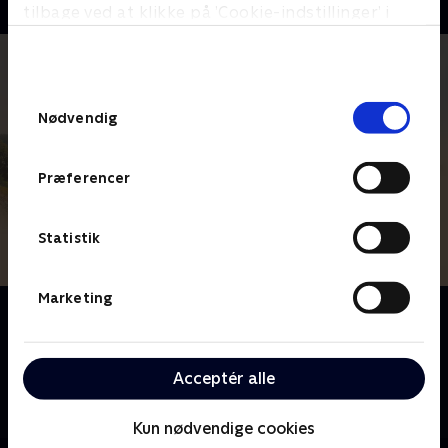
tilbage ved at klikke på ’Cookie-indstillinger’ i
bunden af siden. Læs mere om hvordan TV 2
behandler dine oplysninger i
TV 2s privatlivspolitik
.
Samtykkevalg
Nødvendig
Præferencer
Statistik
Marketing
Om Vi har købt en landsby
Forladte og faldefærdige landsbyer i Europa får nyt
liv, når modige og eventyrlystne briter satser alt. Med
Acceptér alle
hårdt arbejde puster de liv i forsømte byggerier og
forvandler dem til noget helt unikt.
Kun nødvendige cookies