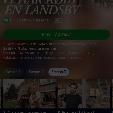
•
Livsstil
•
3 sæsoner
•
Prøv TV 2 Play*
*Kræver pakken Basis. Administrer dit abonnement på Mit TV 2.
S3:E7 • Naturens prøvelser
Den jordskælvsramte landsby i Italien får endnu et slag, da
voldsomme oversvømmelser rammer området.
Sæson 1
Sæson 2
Sæson 3
7. Naturens prøvelser
8. Fra jord til bord