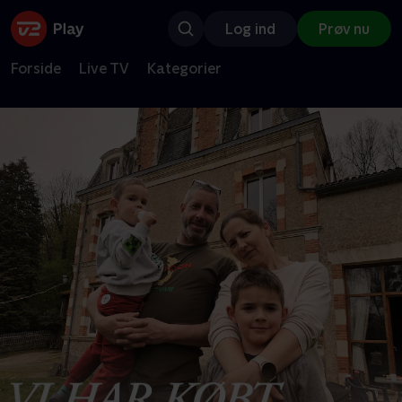
Log ind
Prøv nu
Forside
Live TV
Kategorier