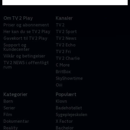
Om TV 2 Play
Kanaler
Priser og abonnement
TV 2
Her kan du se TV 2 Play
TV 2 Sport
Gavekort til TV 2 Play
TV 2 News
Support og
TV 2 Echo
Kundecenter
TV 2 Fri
Vilkår og betingelser
TV 2 Charlie
TV 2 NEWS i offentligt
C More
rum
BritBox
SkyShowtime
Oiii
Kategorier
Populært
Børn
Klovn
Serier
Badehotellet
Film
Sygeplejeskolen
Dokumentar
X Factor
Reality
Bachelor