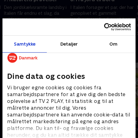
l
Den jordskælvsramte landsby i
I Italien forsøger et par, der har
Italien får endnu et slag, da
genoplivet et gammelt
voldsomme oversvømmelser
landbrugssamfund, nu at tjene
rammer området.
penge på deres egen olivenolie.
29. november 2025 • 43 min
29. november 2025 • 43 min
Samtykke
Detaljer
Om
Andre så også
Dine data og cookies
Vi bruger egne cookies og cookies fra
samarbejdspartnere for at give dig den bedste
oplevelse af TV 2 PLAY, til statistik og til at
målrette annoncer til dig. Vores
samarbejdspartnere kan anvende cookie-data til
målrettet markedsføring på egne og andres
Franske drømmeslotte
Drømmeslot 
platforme. Du kan til- og fravælge cookies
Livsstil • 6 sæsoner
Livsstil • 1 sæs
herunder, og du kan altid trække dit samtykke