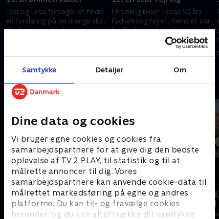
Ted og Lesa forsøger at finde
I Frankrig bliver Lesas 50 års
en forklaring på de mange sko,
fødselsdag fejret, mens et par
der ligger gemt i deres ovn.
fra Eastbourne opdager, at
vandet er blevet afbrudt i
18. oktober 2025 • 43 min
deres landsby i Portugal.
18. oktober 2025 • 43 min
Samtykke
Detaljer
Om
Andre så også
Dine data og cookies
Vi bruger egne cookies og cookies fra
samarbejdspartnere for at give dig den bedste
oplevelse af TV 2 PLAY, til statistik og til at
målrette annoncer til dig. Vores
samarbejdspartnere kan anvende cookie-data til
målrettet markedsføring på egne og andres
Drømmeslot på højkant
Beliggenhed,
beliggenhed
platforme. Du kan til- og fravælge cookies
Livsstil • 1 sæsoner
herunder, og du kan altid trække dit samtykke
Livsstil • 18 sæ