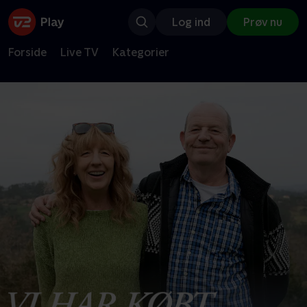
Log ind
Prøv nu
Forside
Live TV
Kategorier