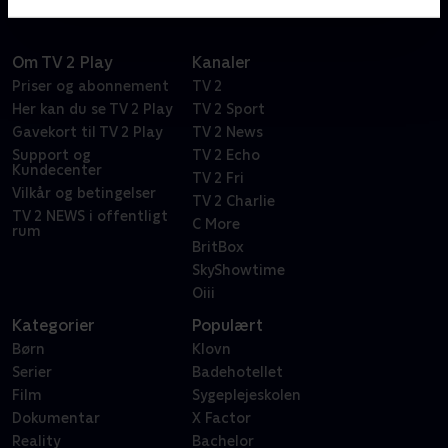
Om TV 2 Play
Kanaler
Priser og abonnement
TV 2
Her kan du se TV 2 Play
TV 2 Sport
Gavekort til TV 2 Play
TV 2 News
Support og
TV 2 Echo
Kundecenter
TV 2 Fri
Vilkår og betingelser
TV 2 Charlie
TV 2 NEWS i offentligt
C More
rum
BritBox
SkyShowtime
Oiii
Kategorier
Populært
Børn
Klovn
Serier
Badehotellet
Film
Sygeplejeskolen
Dokumentar
X Factor
Reality
Bachelor