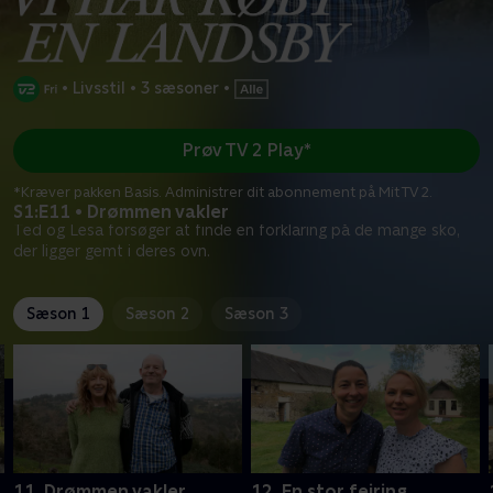
•
Livsstil
•
3 sæsoner
•
Prøv TV 2 Play*
*Kræver pakken Basis. Administrer dit abonnement på Mit TV 2.
S1:E11 • Drømmen vakler
Ted og Lesa forsøger at finde en forklaring på de mange sko,
der ligger gemt i deres ovn.
Sæson 1
Sæson 2
Sæson 3
11. Drømmen vakler
12. En stor fejring