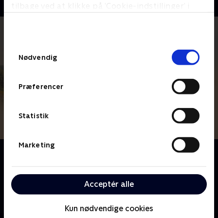
tilbage ved at klikke på ’Cookie-indstillinger’ i
bunden af siden. Læs mere om hvordan TV 2
behandler dine oplysninger i
TV 2s privatlivspolitik
.
Samtykkevalg
Nødvendig
Præferencer
Statistik
Marketing
Om Vi har købt en landsby
Forladte og faldefærdige landsbyer i Europa får nyt
liv, når modige og eventyrlystne briter satser alt. Med
Acceptér alle
hårdt arbejde puster de liv i forsømte byggerier og
forvandler dem til noget helt unikt.
Kun nødvendige cookies