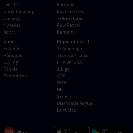
Livsstil
Forræder
Underholdning
Bachelorette
Comedy
Yellowstone
Nyheder
Paw Patrol
Sport
Barnaby
Sport
Populær sport
Fodbold
3F Superliga
Håndbold
Tour de France
Cykling
FIFA VM 2026
Tennis
A Liga
Badminton
ATP
WTA
NFL
Serie A
Diamond League
La Vuelta