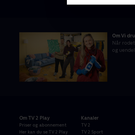
Om Vi dru
Når rodet
og uendeli
Om TV 2 Play
Kanaler
Priser og abonnement
TV 2
Her kan du se TV 2 Play
TV 2 Sport