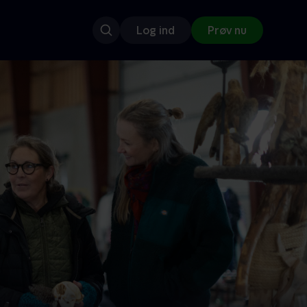
Log ind
Prøv nu