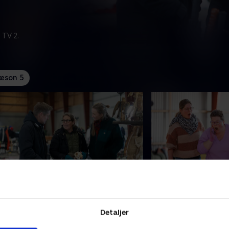
 TV 2.
æson 5
. Når samlearven fylder
7. Når hjælperen 
imse er vokset op i en
Mille bor med sin søn
amlerfamilie, og rodet står i vejen
Frederiksværk, men
Detaljer
or både hende og familien. Der skal
hende over hovedet.