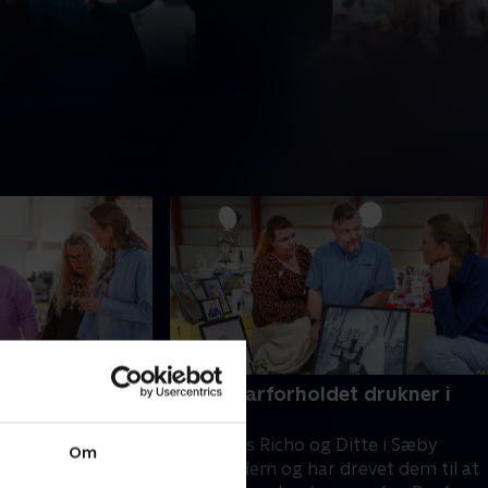
selv får hjælp
8. Når parforholdet drukner i
rod
 i en lejlighed i
Rodet hos Richo og Ditte i Sæby
 rodet er vokset
Om
presser dem og har drevet dem til at
 Nu får hun hjælp,