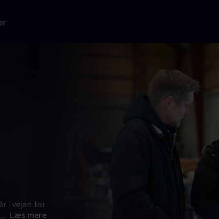
er
r i vejen for
,
...
Læs mere