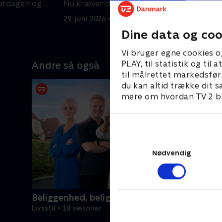
verdagen og
Nu kræver det en oprydning for at få
s
plads til alle.
s
29. juni 2026 • 41 min
6
Dine data og coo
Vi bruger egne cookies o
PLAY, til statistik og ti
Andre så også
til målrettet markedsfør
du kan altid trække dit s
mere om hvordan TV 2 be
Nødvendig
Beliggenhed, beliggenhed, beliggenhed
Livsstil • 18 sæsoner