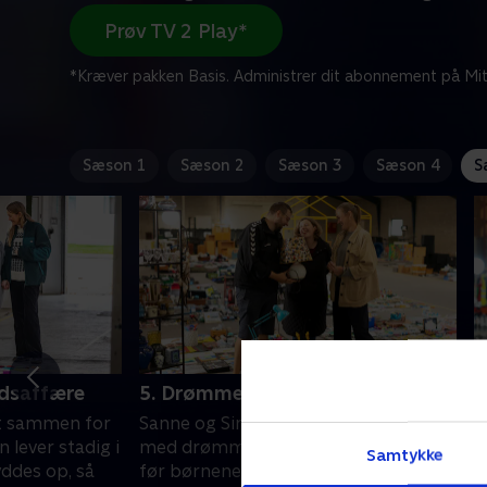
Prøv TV 2 Play*
*Kræver pakken Basis. Administrer dit abonnement på Mit
Sæson 1
Sæson 2
Sæson 3
Sæson 4
S
edsaffære
5. Drømmen om familien
6
et sammen for
Sanne og Simon flyttede ind i et hus
G
 lever stadig i
med drømmen om en familie. Men
s
Samtykke
yddes op, så
før børnene kom, blev huset fyldt op.
f