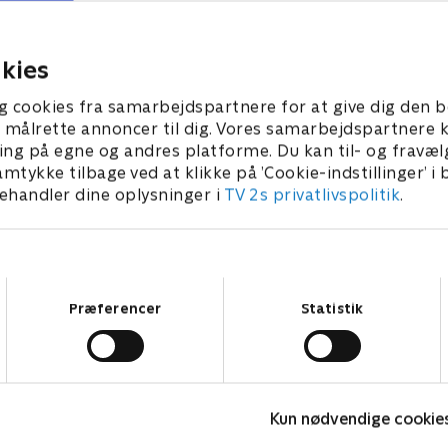
orteres godt ud, hvis familien igen
så de begge kan få r
kal kunne samles.
trives.
. juli 2026 • 41 min
13. juli 2026 • 41 min
kies
g cookies fra samarbejdspartnere for at give dig den b
l at målrette annoncer til dig. Vores samarbejdspartner
ing på egne og andres platforme. Du kan til- og fravæl
amtykke tilbage ved at klikke på ’Cookie-indstillinger’ i
handler dine oplysninger i
TV 2s privatlivspolitik
.
Samtykkevalg
Præferencer
Statistik
Linde på Langeland
H
Kun nødvendige cookie
Livsstil • 5 sæsoner
L