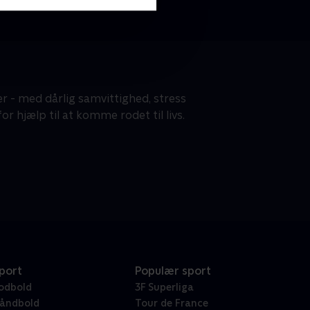
r - med dårlig samvittighed, stress
or hjælp til at komme rodet til livs.
port
Populær sport
odbold
3F Superliga
åndbold
Tour de France