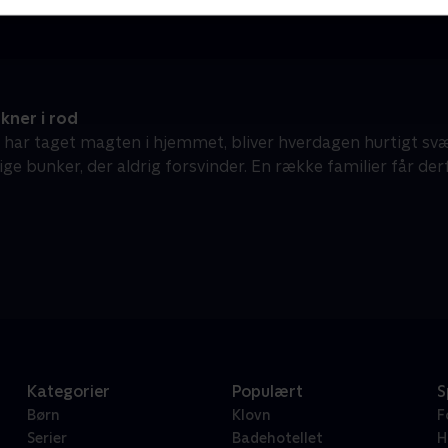
kner i rod
 har taget magten i hjemmet, bliver hverdagen hurtigt svæ
ge bunker, der aldrig forsvinder. En række familier får derf
Kategorier
Populært
S
Børn
Klovn
F
Serier
Badehotellet
H