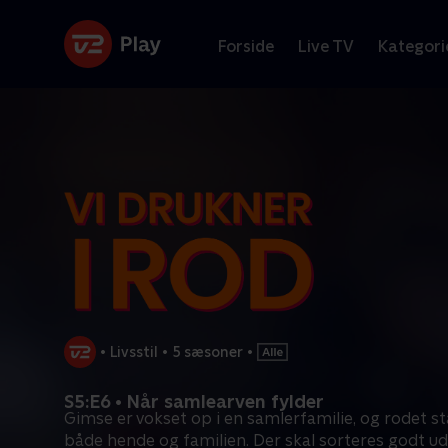
Forside
Live TV
Kategori
•
Livsstil
•
5 sæsoner
•
S5:E6 • Når samlearven fylder
Gimse er vokset op i en samlerfamilie, og rodet stå
både hende og familien. Der skal sorteres godt ud