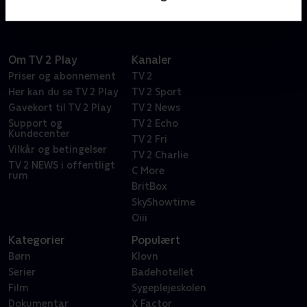
Om TV 2 Play
Kanaler
Priser og abonnement
TV 2
Her kan du se TV 2 Play
TV 2 Sport
Gavekort til TV 2 Play
TV 2 News
Support og
TV 2 Echo
Kundecenter
TV 2 Fri
Vilkår og betingelser
TV 2 Charlie
TV 2 NEWS i offentligt
C More
rum
BritBox
SkyShowtime
Oiii
Kategorier
Populært
Børn
Klovn
Serier
Badehotellet
Film
Sygeplejeskolen
Dokumentar
X Factor