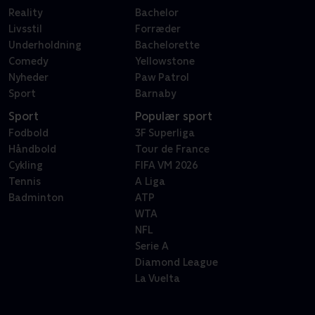
Reality
Bachelor
Livsstil
Forræder
Underholdning
Bachelorette
Comedy
Yellowstone
Nyheder
Paw Patrol
Sport
Barnaby
Sport
Populær sport
Fodbold
3F Superliga
Håndbold
Tour de France
Cykling
FIFA VM 2026
Tennis
A Liga
Badminton
ATP
WTA
NFL
Serie A
Diamond League
La Vuelta