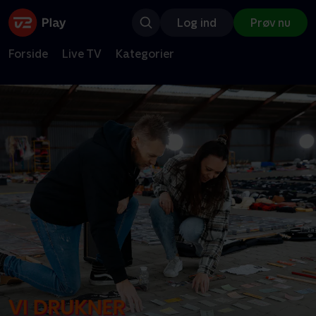
Log ind
Prøv nu
Forside
Live TV
Kategorier