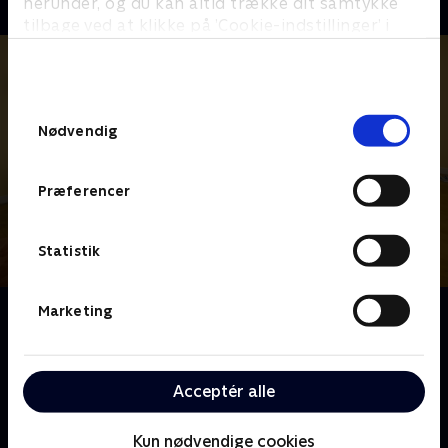
herunder, og du kan altid trække dit samtykke
tilbage ved at klikke på ’Cookie-indstillinger’ i
bunden af siden. Læs mere om hvordan TV 2
behandler dine oplysninger i
TV 2s privatlivspolitik
.
Samtykkevalg
Nødvendig
Præferencer
Statistik
Marketing
Om Vi drukner i rod
Når rodet har taget magten i hjemmet, bliver
hverdagen hurtigt svær - med dårlig samvittighed,
stress og uendelige bunker, der aldrig forsvinder. En
Acceptér alle
række familier får derfor hjælp til at komme rodet til
livs.
Kun nødvendige cookies