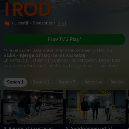
•
Livsstil
•
5 sæsoner
•
Prøv TV 2 Play*
*Kræver pakken Basis. Administrer dit abonnement på Mit TV 2.
S1:E4 • Bjerge af usorteret vasketøj
En barnevogn i stuen og på gulvet i brusekabinen. Det er bare
to af de steder, hvor Charlotte og Lars gemmer
...
Læs mere
Sæson 1
Sæson 2
Sæson 3
Sæson 4
Sæson 5
4. Bjerge af usorteret
5. Sygdommen ud af