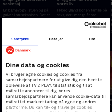
vasketøj
vores liv
En barnevogn i stuen og på
I Nordjylland bor en familie på
gulvet i brusekabinen. Det er
seks, der i mange år har
bare to af de steder, hvor
kæmpet med både
g
Charlotte og Lars gemmer
hospitalsindlæggelser og kaos i
vasketøj. Det travle hjem skal
hjemmet. Men det skal være
18. juli 2022 • 40 min
25. juli 2022 • 40 min
nu systematiseres.
slut nu - for alles bedste.
Samtykke
Detaljer
Om
Andre så også
Dine data og cookies
Vi bruger egne cookies og cookies fra
samarbejdspartnere for at give dig den bedste
oplevelse af TV 2 PLAY, til statistik og til at
målrette annoncer til dig. Vores
samarbejdspartnere kan anvende cookie-data til
Beliggenhed, beliggenhed,
Linde på La
målrettet markedsføring på egne og andres
beliggenhed
Livsstil • 5 sæs
platforme. Du kan til- og fravælge cookies
Livsstil • 18 sæsoner