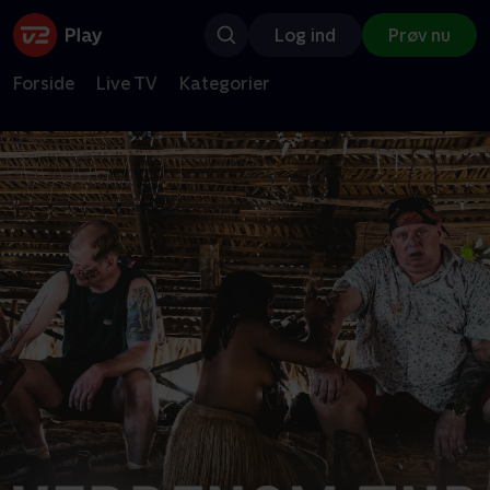
Log ind
Prøv nu
Forside
Live TV
Kategorier