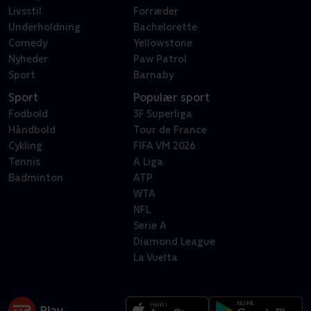
Livsstil
Forræder
Underholdning
Bachelorette
Comedy
Yellowstone
Nyheder
Paw Patrol
Sport
Barnaby
Sport
Populær sport
Fodbold
3F Superliga
Håndbold
Tour de France
Cykling
FIFA VM 2026
Tennis
A Liga
Badminton
ATP
WTA
NFL
Serie A
Diamond League
La Vuelta