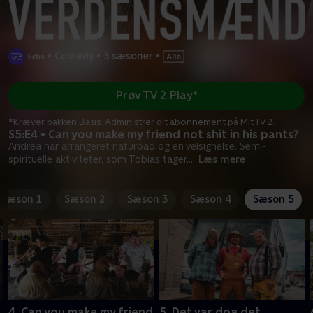
•
Comedy
•
5 sæsoner
•
Prøv TV 2 Play*
*Kræver pakken Basis. Administrer dit abonnement på Mit TV 2.
S5:E4 • Can you make my friend not shit in his pants?
Andrea har arrangeret naturbad og en velsignelse. Semi-
spirituelle aktiviteter, som Tobias tager
...
Læs mere
Sæson 1
Sæson 2
Sæson 3
Sæson 4
Sæson 5
4. Can you make my friend
5. Det var dog det