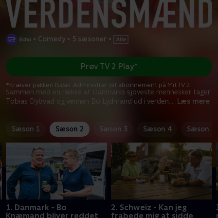
•
Comedy
•
5 sæsoner
•
Prøv TV 2 Play*
*Kræver pakken Basis. Administrer dit abonnement på Mit TV 2.
Sammen med en række af Danmarks sjoveste mennesker tager
Tobias Dybvad og vennen Bo Lydmand ud i verden
...
Læs mere
Sæson 1
Sæson 2
Sæson 3
Sæson 4
Sæson 5
1. Danmark - Bo
2. Schweiz - Kan jeg
Knæmand bliver reddet
frabede mig at sidde