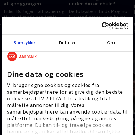
af gonggongen
under din armhule?
Inden Bo tager i lufthavnen og
De to bysbørn Linda P og Bo
får lov at møde den første
Lydmand svinger, som havde
gæstekomiker, skal han tage
de kendt hinanden en evighed.
I
flot afsked med Sydhavnen.
Og svinge er præcis, hvad de
Men allerførst skal han noget,
skal. I reb. Ud over en
9. maj 2022 • 37 min
9. maj 2022 • 35 min
han hader.
klippeskrænt.
Samtykke
Detaljer
Om
Andre så også
Dine data og cookies
Vi bruger egne cookies og cookies fra
samarbejdspartnere for at give dig den bedste
oplevelse af TV 2 PLAY, til statistik og til at
målrette annoncer til dig. Vores
samarbejdspartnere kan anvende cookie-data til
målrettet markedsføring på egne og andres
Dybvaaaaad
Danish Dyna
platforme. Du kan til- og fravælge cookies
Comedy • 10 sæsoner
Comedy • 3 sæs
herunder, og du kan altid trække dit samtykke