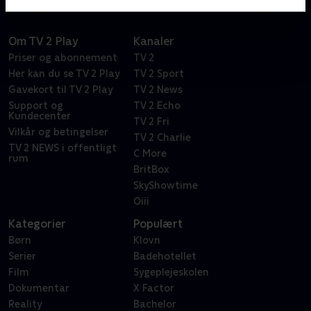
Om TV 2 Play
Kanaler
Priser og abonnement
TV 2
Her kan du se TV 2 Play
TV 2 Sport
Gavekort til TV 2 Play
TV 2 News
Support og
TV 2 Echo
Kundecenter
TV 2 Fri
Vilkår og betingelser
TV 2 Charlie
TV 2 NEWS i offentligt
C More
rum
BritBox
SkyShowtime
Oiii
Kategorier
Populært
Børn
Klovn
Serier
Badehotellet
Film
Sygeplejeskolen
Dokumentar
X Factor
Reality
Bachelor