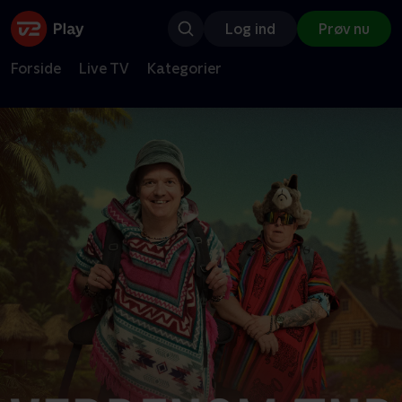
Log ind
Prøv nu
Forside
Live TV
Kategorier