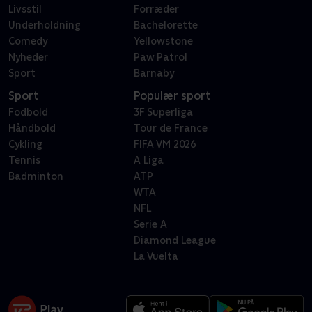
Livsstil
Forræder
Underholdning
Bachelorette
Comedy
Yellowstone
Nyheder
Paw Patrol
Sport
Barnaby
Sport
Populær sport
Fodbold
3F Superliga
Håndbold
Tour de France
Cykling
FIFA VM 2026
Tennis
A Liga
Badminton
ATP
WTA
NFL
Serie A
Diamond League
La Vuelta