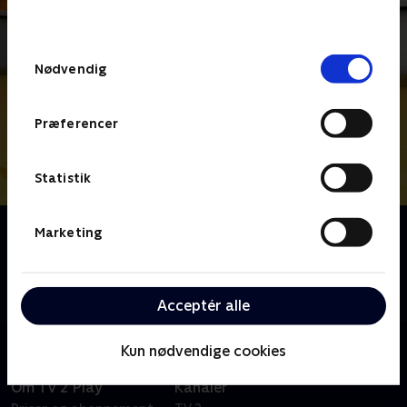
behandler dine oplysninger i
TV 2s privatlivspolitik
.
Samtykkevalg
Nødvendig
Præferencer
Statistik
Om Venskabsbyen
Marketing
Endelig er de her - dine bedste venner fra
Venskabsby, og de er klar til nye eventyr! Max, Bjørn
og Ellie er aldrig langt væk, når nogen mangler hjælp.
Acceptér alle
Kun nødvendige cookies
Om TV 2 Play
Kanaler