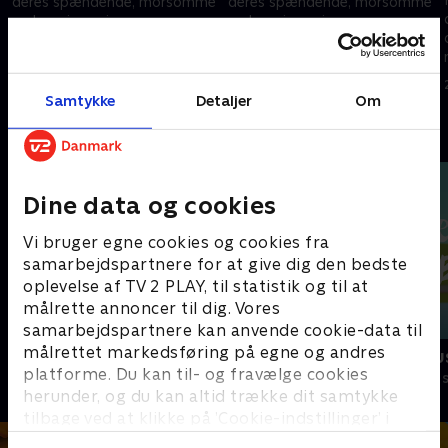
deres spændende, morsomme
deres spændende, morsomme
og lærerige vej som
og lærerige vej som
medlemmer af
medlemmer af
udrykningsstyrken i
udrykningsstyrken i
24. september 2023 • 10 min
24. september 2023 • 10 min
Venskabsbyen.
Venskabsbyen.
Samtykke
Detaljer
Om
Andre så også
Dine data og cookies
Vi bruger egne cookies og cookies fra
samarbejdspartnere for at give dig den bedste
oplevelse af TV 2 PLAY, til statistik og til at
målrette annoncer til dig. Vores
samarbejdspartnere kan anvende cookie-data til
målrettet markedsføring på egne og andres
Brandmand Sam
Lille røde bu
platforme. Du kan til- og fravælge cookies
Børneserier • 1 sæsoner
Børneserier • 1
herunder, og du kan altid trække dit samtykke
tilbage ved at klikke på ’Cookie-indstillinger’ i
bunden af siden. Læs mere om hvordan TV 2