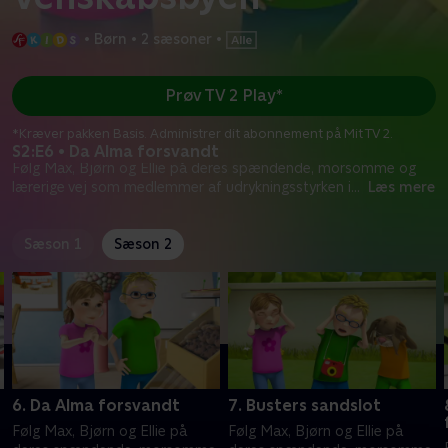
•
Børn
•
2 sæsoner
•
Prøv TV 2 Play*
*Kræver pakken Basis. Administrer dit abonnement på Mit TV 2.
S2:E6 • Da Alma forsvandt
Følg Max, Bjørn og Ellie på deres spændende, morsomme og
lærerige vej som medlemmer af udrykningsstyrken i
...
Læs mere
Sæson 1
Sæson 2
6. Da Alma forsvandt
7. Busters sandslot
Følg Max, Bjørn og Ellie på
Følg Max, Bjørn og Ellie på