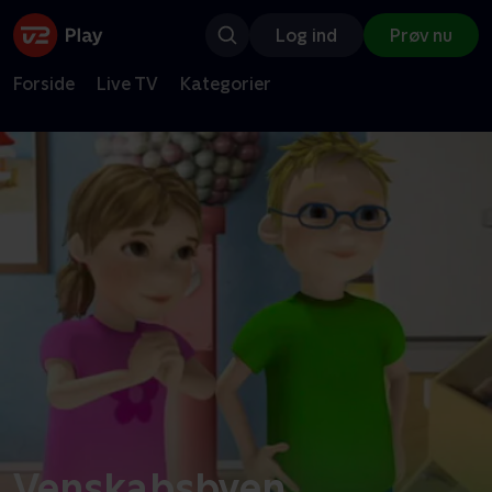
Log ind
Prøv nu
Forside
Live TV
Kategorier
Venskabsbyen