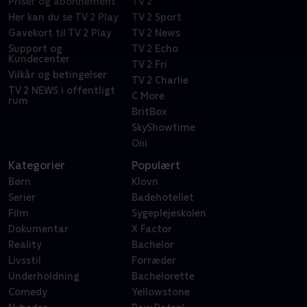
Priser og abonnement
TV 2
Her kan du se TV 2 Play
TV 2 Sport
Gavekort til TV 2 Play
TV 2 News
Support og
TV 2 Echo
Kundecenter
TV 2 Fri
Vilkår og betingelser
TV 2 Charlie
TV 2 NEWS i offentligt
C More
rum
BritBox
SkyShowtime
Oiii
Kategorier
Populært
Børn
Klovn
Serier
Badehotellet
Film
Sygeplejeskolen
Dokumentar
X Factor
Reality
Bachelor
Livsstil
Forræder
Underholdning
Bachelorette
Comedy
Yellowstone