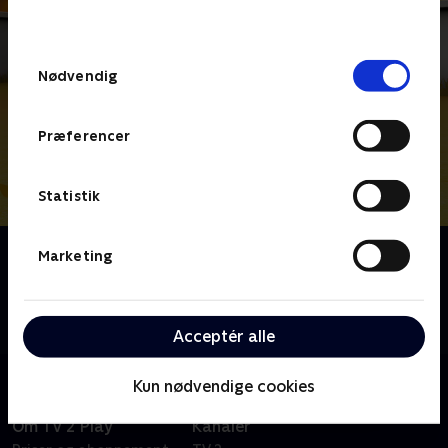
behandler dine oplysninger i
TV 2s privatlivspolitik
.
Samtykkevalg
Nødvendig
Præferencer
Statistik
Om Venskabsbyen
Marketing
Endelig er de her - dine bedste venner fra
Venskabsby, og de er klar til nye eventyr! Max, Bjørn
og Ellie er aldrig langt væk, når nogen mangler hjælp.
Acceptér alle
Kun nødvendige cookies
Om TV 2 Play
Kanaler