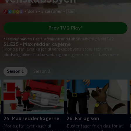
•
Børn
•
2 sæsoner
•
Prøv TV 2 Play*
*Kræver pakken Basis. Administrer dit abonnement på Mit TV 2.
S1:E25 • Max redder kagerne
Mor og far laver kager til Venskabsbyens store fest, men
pludselig bliver Timba væk, og mor glemmer, at
...
Læs mere
Sæson 1
Sæson 2
25. Max redder kagerne
26. Far og søn
Mor og far laver kager til
Buster tager fri en dag for at