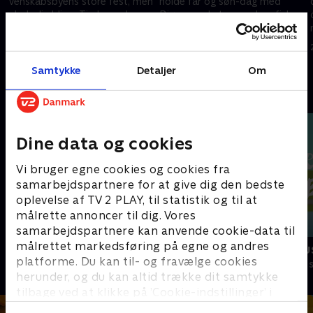
Venskabsbyens store fest, men
holde far og søn-dag med
pludselig bliver Timba væk, og
Bjørn, og de tager ud og fisker.
mor glemmer, at hendes kager
Tidevandet fanger dem dog
er i ovnen.
ude på vandet.
28. august 2011 • 10 min
3. september 2011 • 10 min
Samtykke
Detaljer
Om
Andre så også
Dine data og cookies
Vi bruger egne cookies og cookies fra
samarbejdspartnere for at give dig den bedste
oplevelse af TV 2 PLAY, til statistik og til at
målrette annoncer til dig. Vores
samarbejdspartnere kan anvende cookie-data til
målrettet markedsføring på egne og andres
Brandmand Sam
Lille røde bu
platforme. Du kan til- og fravælge cookies
Børneserier • 1 sæsoner
Børneserier • 1
herunder, og du kan altid trække dit samtykke
tilbage ved at klikke på ’Cookie-indstillinger’ i
bunden af siden. Læs mere om hvordan TV 2