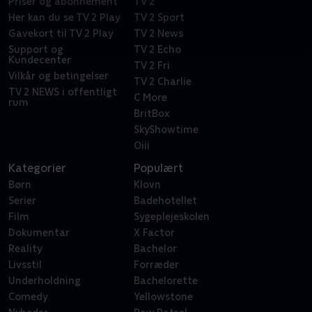
Priser og abonnement
TV 2
Her kan du se TV 2 Play
TV 2 Sport
Gavekort til TV 2 Play
TV 2 News
Support og
TV 2 Echo
Kundecenter
TV 2 Fri
Vilkår og betingelser
TV 2 Charlie
TV 2 NEWS i offentligt
C More
rum
BritBox
SkyShowtime
Oiii
Kategorier
Populært
Børn
Klovn
Serier
Badehotellet
Film
Sygeplejeskolen
Dokumentar
X Factor
Reality
Bachelor
Livsstil
Forræder
Underholdning
Bachelorette
Comedy
Yellowstone