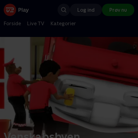
Log ind
Prøv nu
Forside
Live TV
Kategorier
Venskabsbyen