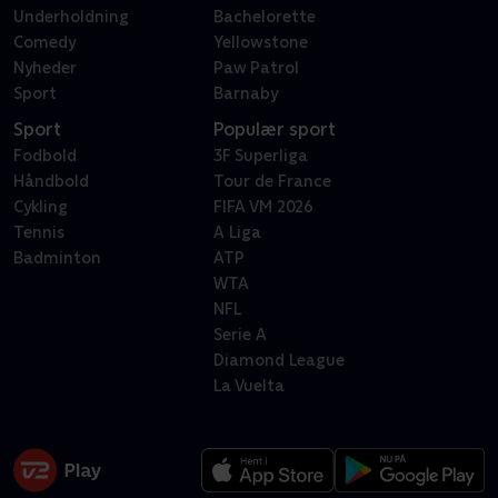
Underholdning
Bachelorette
Comedy
Yellowstone
Nyheder
Paw Patrol
Sport
Barnaby
Sport
Populær sport
Fodbold
3F Superliga
Håndbold
Tour de France
Cykling
FIFA VM 2026
Tennis
A Liga
Badminton
ATP
WTA
NFL
Serie A
Diamond League
La Vuelta