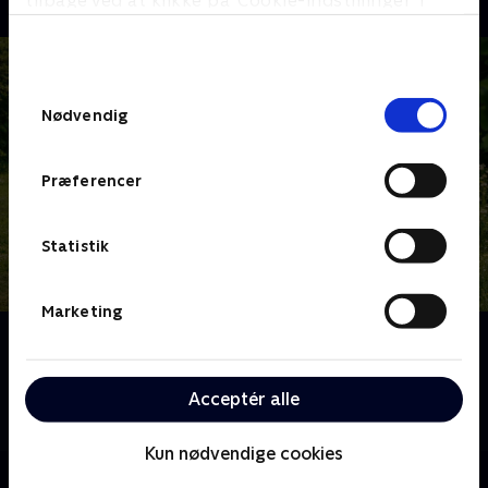
tilbage ved at klikke på ’Cookie-indstillinger’ i
bunden af siden. Læs mere om hvordan TV 2
behandler dine oplysninger i
TV 2s privatlivspolitik
.
Samtykkevalg
Nødvendig
Præferencer
Statistik
Marketing
Om Ups, vi er voksne
Tag med til bostedet Valbyholm, hvor hverdagen
udfolder sig med varme, humor og livslyst hos de
Acceptér alle
unge beboere, der alle er født med Downs syndrom.
Kun nødvendige cookies