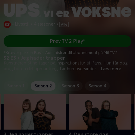
•
Livsstil
•
4 sæsoner
•
Prøv TV 2 Play*
*Kræver pakken Basis. Administrer dit abonnement på Mit TV 2.
S2:E3 • Jeg hader trapper
Kunstneren Stine tager på inspirationstur til Paris. Hun får dog
brug for en del opmuntring, før hun overvinder
...
Læs mere
Sæson 1
Sæson 2
Sæson 3
Sæson 4
3. Jeg hader trapper
4. Den store dag