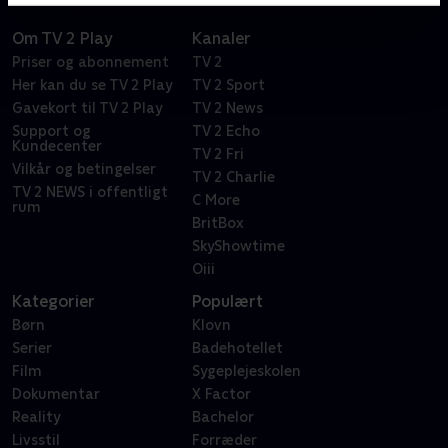
Om TV 2 Play
Kanaler
Priser og abonnement
TV 2
Her kan du se TV 2 Play
TV 2 Sport
Gavekort til TV 2 Play
TV 2 News
Support og
TV 2 Echo
Kundecenter
TV 2 Fri
Vilkår og betingelser
TV 2 Charlie
TV 2 NEWS i offentligt
C More
rum
BritBox
SkyShowtime
Oiii
Kategorier
Populært
Børn
Klovn
Serier
Badehotellet
Film
Sygeplejeskolen
Dokumentar
X Factor
Reality
Bachelor
Livsstil
Forræder