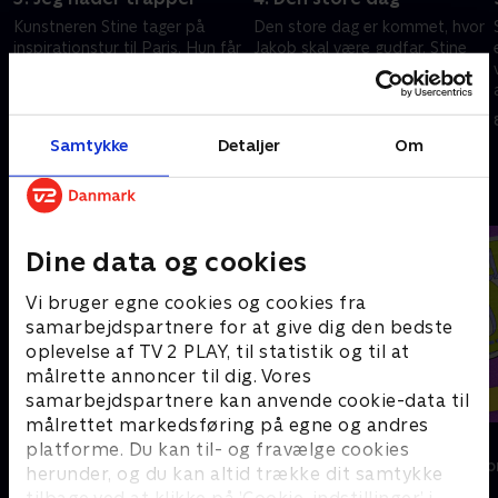
Kunstneren Stine tager på
Den store dag er kommet, hvor
inspirationstur til Paris. Hun får
Jakob skal være gudfar. Stine
dog brug for en del
fejrer sin 31-årsfødselsdag
opmuntring, før hun overvinder
med bowling, chips og gode
.
vejret og de mange trapper op
venner.
24. april 2024 • 28 min
1. maj 2024 • 27 min
til Montmartre.
Samtykke
Detaljer
Om
Andre så også
Dine data og cookies
Vi bruger egne cookies og cookies fra
samarbejdspartnere for at give dig den bedste
oplevelse af TV 2 PLAY, til statistik og til at
målrette annoncer til dig. Vores
samarbejdspartnere kan anvende cookie-data til
målrettet markedsføring på egne og andres
Linde på Langeland
Helt sort
platforme. Du kan til- og fravælge cookies
Livsstil • 5 sæsoner
Livsstil • 7 sæs
herunder, og du kan altid trække dit samtykke