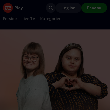
Log ind
Prøv nu
Forside
Live TV
Kategorier