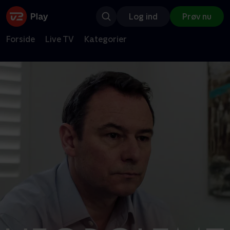
Log ind
Prøv nu
Forside
Live TV
Kategorier