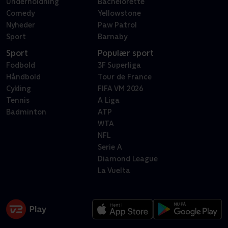
Underholdning
Bachelorette
Comedy
Yellowstone
Nyheder
Paw Patrol
Sport
Barnaby
Sport
Populær sport
Fodbold
3F Superliga
Håndbold
Tour de France
Cykling
FIFA VM 2026
Tennis
A Liga
Badminton
ATP
WTA
NFL
Serie A
Diamond League
La Vuelta