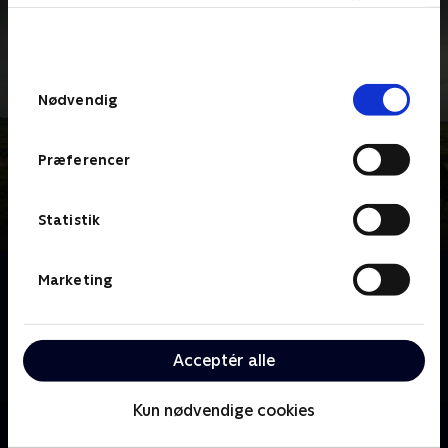
bunden af siden. Læs mere om hvordan TV 2
behandler dine oplysninger i
TV 2s privatlivspolitik
.
Samtykkevalg
Nødvendig
Præferencer
Statistik
Om Uforglemt
Marketing
Jagten på sandheden i uopklarede mord fører
London-betjente ind i fortidens mørke, hvor
afsløringerne rammer hårdt og efterlader dybe spor
Acceptér alle
hos alle involverede - prisbelønnet serie.
Kun nødvendige cookies