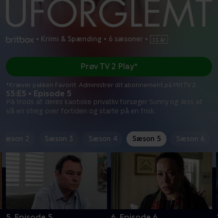
•
Krimi & Spænding
•
6 sæsoner
•
Prøv TV 2 Play*
*Kræver pakken Favorit. Administrer dit abonnement på Mit TV 2.
S5:E5 • Episode 5
På trods af deres kaotiske privatliv forsøger Sunny og Jess at
slå en streg over fortiden og starte på en frisk.
Sæson 2
Sæson 3
Sæson 4
Sæson 5
Sæson 6
5. Episode 5
6. Episode 6