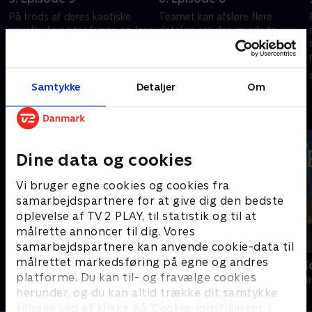
På trods af deres kaotiske
Teamet kan afsløre flere
privatliv forsøger Sunny og Jess
detaljer om den myrdede
at slå en streg over fortiden og
Precious og hendes sønners
starte på en frisk.
komplicerede liv.
22. maj 2024 • 45 min
22. maj 2024 • 46 min
Samtykke
Detaljer
Om
Andre så også
Dine data og cookies
Vi bruger egne cookies og cookies fra
samarbejdspartnere for at give dig den bedste
oplevelse af TV 2 PLAY, til statistik og til at
målrette annoncer til dig. Vores
samarbejdspartnere kan anvende cookie-data til
målrettet markedsføring på egne og andres
Mord på Mallorca
Inspector M
platforme. Du kan til- og fravælge cookies
Krimi & Spænding • 2 sæsoner
Krimi & Spændi
herunder, og du kan altid trække dit samtykke
tilbage ved at klikke på ’Cookie-indstillinger’ i