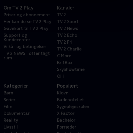
Om TV 2 Play
Kanaler
Priser og abonnement
TV 2
Her kan du se TV 2 Play
TV 2 Sport
Gavekort til TV 2 Play
TV 2 News
Support og
TV 2 Echo
Kundecenter
TV 2 Fri
Vilkår og betingelser
TV 2 Charlie
TV 2 NEWS i offentligt
C More
rum
BritBox
SkyShowtime
Oiii
Kategorier
Populært
Børn
Klovn
Serier
Badehotellet
Film
Sygeplejeskolen
Dokumentar
X Factor
Reality
Bachelor
Livsstil
Forræder