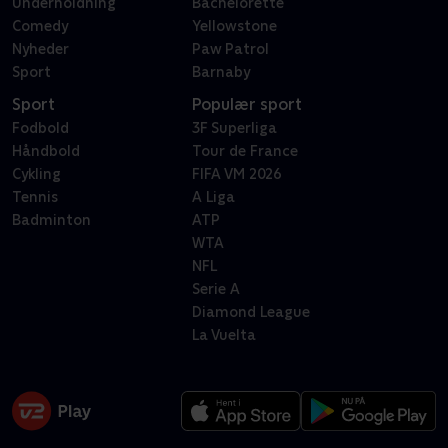
Underholdning
Bachelorette
Comedy
Yellowstone
Nyheder
Paw Patrol
Sport
Barnaby
Sport
Populær sport
Fodbold
3F Superliga
Håndbold
Tour de France
Cykling
FIFA VM 2026
Tennis
A Liga
Badminton
ATP
WTA
NFL
Serie A
Diamond League
La Vuelta