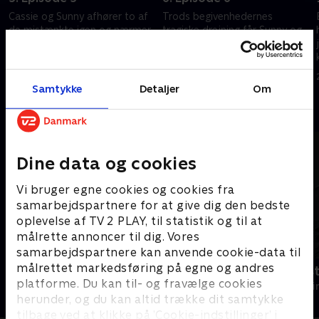
Cassie og Sunny afhører to af
Trods begivenhedernes
de mistænkte igen og nærmer
tragiske drejning får Sunny og
sig sandheden om, hvad der
holdet snævret listen over
skete med Walsh. Balcombe
mistænkte ind.
tror, hun måske har fundet
1. maj 2023 • 44 min
1. maj 2023 • 45 min
dødsårsagen.
Samtykke
Detaljer
Om
Andre så også
Dine data og cookies
Vi bruger egne cookies og cookies fra
samarbejdspartnere for at give dig den bedste
oplevelse af TV 2 PLAY, til statistik og til at
målrette annoncer til dig. Vores
samarbejdspartnere kan anvende cookie-data til
målrettet markedsføring på egne og andres
Mord på Mallorca
Fornyet mis
platforme. Du kan til- og fravælge cookies
Krimi & Spænding • 2 sæsoner
Krimi & Spændi
herunder, og du kan altid trække dit samtykke
tilbage ved at klikke på ’Cookie-indstillinger’ i