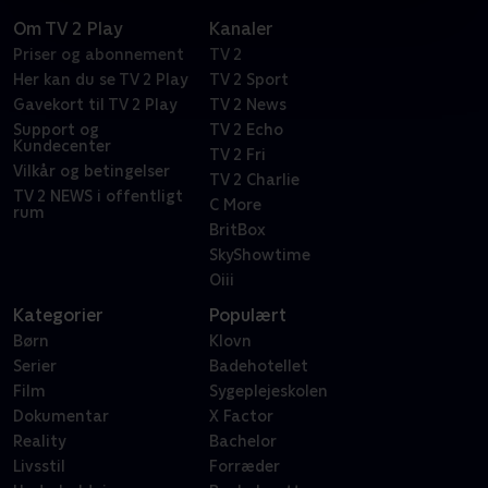
Om TV 2 Play
Kanaler
Priser og abonnement
TV 2
Her kan du se TV 2 Play
TV 2 Sport
Gavekort til TV 2 Play
TV 2 News
Support og
TV 2 Echo
Kundecenter
TV 2 Fri
Vilkår og betingelser
TV 2 Charlie
TV 2 NEWS i offentligt
C More
rum
BritBox
SkyShowtime
Oiii
Kategorier
Populært
Børn
Klovn
Serier
Badehotellet
Film
Sygeplejeskolen
Dokumentar
X Factor
Reality
Bachelor
Livsstil
Forræder