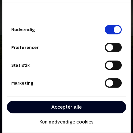
bunden af siden. Læs mere om hvordan TV 2
behandler dine oplysninger i
TV 2s privatlivspolitik
.
Samtykkevalg
Nødvendig
Præferencer
Statistik
Om Uforglemt
Marketing
Jagten på sandheden i uopklarede mord fører
London-betjente ind i fortidens mørke, hvor
afsløringerne rammer hårdt og efterlader dybe spor
Acceptér alle
hos alle involverede - prisbelønnet serie.
Kun nødvendige cookies