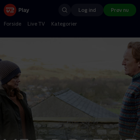
Log ind
Prøv nu
Forside
Live TV
Kategorier