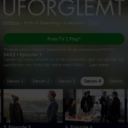
•
Krimi & Spænding
•
6 sæsoner
•
Prøv TV 2 Play*
*Kræver pakken Favorit. Administrer dit abonnement på Mit TV 2.
S4:E5 • Episode 5
Cassie og Sunny afhører to af de mistænkte igen og nærmer sig
sandheden om, hvad der skete med Walsh.
...
Læs mere
Sæson 1
Sæson 2
Sæson 3
Sæson 4
Sæson 5
5. Episode 5
6. Episode 6