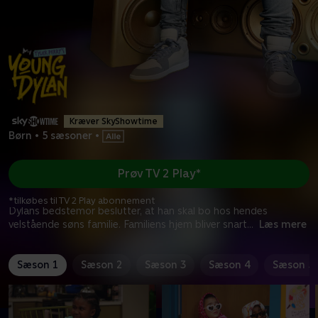
Kræver SkyShowtime
Børn
•
5 sæsoner
•
Prøv TV 2 Play*
*tilkøbes til TV 2 Play abonnement
Dylans bedstemor beslutter, at han skal bo hos hendes
velstående søns familie. Familiens hjem bliver snart
...
Læs mere
Sæson 1
Sæson 2
Sæson 3
Sæson 4
Sæson 5