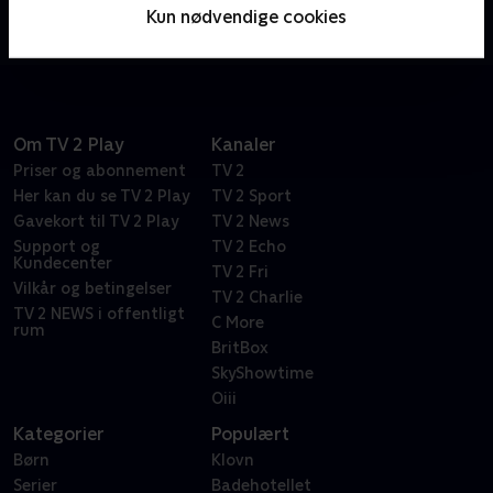
snart vendt helt på hovedet af Dylans livstil som
Kun nødvendige cookies
spirende hiphop-stjerne.
Om TV 2 Play
Kanaler
Priser og abonnement
TV 2
Her kan du se TV 2 Play
TV 2 Sport
Gavekort til TV 2 Play
TV 2 News
Support og
TV 2 Echo
Kundecenter
TV 2 Fri
Vilkår og betingelser
TV 2 Charlie
TV 2 NEWS i offentligt
C More
rum
BritBox
SkyShowtime
Oiii
Kategorier
Populært
Børn
Klovn
Serier
Badehotellet