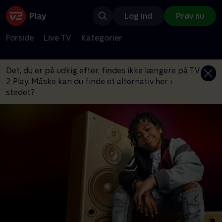
Log ind
Prøv nu
Forside
Live TV
Kategorier
Det, du er på udkig efter, findes ikke længere på TV
2 Play. Måske kan du finde et alternativ her i
stedet?