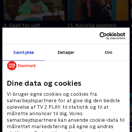
8. Gået for vidt
11. Naturlig skønhed
Dylan hjælper Myles og
Dylan forsøger at hjælpe
Yasmine med at planlægge
Charlie med hans lektier. Dylan
hævn over Rebecca, inden hun
ender i en rap-battle.
kommer hjem.
Samtykke
Detaljer
Om
15. marts 2023 • 21 min
15. marts 2023 • 21 min
Andre så også
Dine data og cookies
Vi bruger egne cookies og cookies fra
samarbejdspartnere for at give dig den bedste
oplevelse af TV 2 PLAY, til statistik og til at
målrette annoncer til dig. Vores
samarbejdspartnere kan anvende cookie-data til
målrettet markedsføring på egne og andres