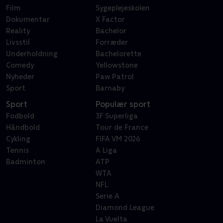
Film
Sygeplejeskolen
Dokumentar
X Factor
Reality
Bachelor
Livsstil
Forræder
Underholdning
Bachelorette
Comedy
Yellowstone
Nyheder
Paw Patrol
Sport
Barnaby
Sport
Populær sport
Fodbold
3F Superliga
Håndbold
Tour de France
Cykling
FIFA VM 2026
Tennis
A Liga
Badminton
ATP
WTA
NFL
Serie A
Diamond League
La Vuelta