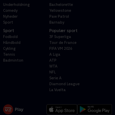
Underholdning
Bachelorette
Comedy
Yellowstone
Nyheder
Paw Patrol
Sport
Barnaby
Sport
Populær sport
Fodbold
3F Superliga
Håndbold
Tour de France
Cykling
FIFA VM 2026
Tennis
A Liga
Badminton
ATP
WTA
NFL
Serie A
Diamond League
La Vuelta