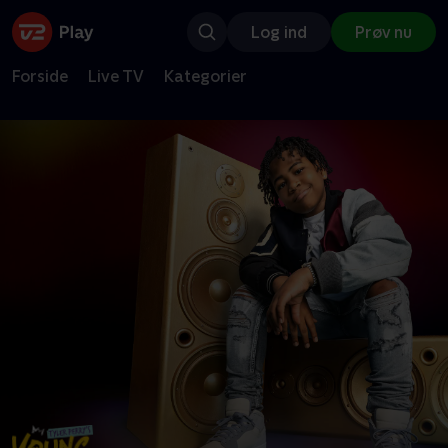
Log ind
Prøv nu
Forside
Live TV
Kategorier