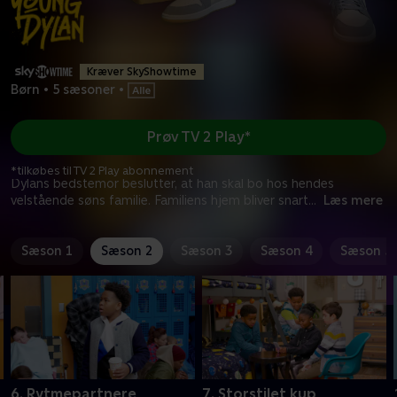
Kræver SkyShowtime
Børn
•
5 sæsoner
•
Prøv TV 2 Play*
*tilkøbes til TV 2 Play abonnement
Dylans bedstemor beslutter, at han skal bo hos hendes
velstående søns familie. Familiens hjem bliver snart
...
Læs mere
Sæson 1
Sæson 2
Sæson 3
Sæson 4
Sæson 5
6. Rytmepartnere
7. Storstilet kup