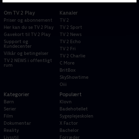
Om TV 2 Play
Kanaler
Priser og abonnement
TV 2
Her kan du se TV 2 Play
TV 2 Sport
Gavekort til TV 2 Play
TV 2 News
Support og
TV 2 Echo
Kundecenter
TV 2 Fri
Vilkår og betingelser
TV 2 Charlie
TV 2 NEWS i offentligt
C More
rum
BritBox
SkyShowtime
Oiii
Kategorier
Populært
Børn
Klovn
Serier
Badehotellet
Film
Sygeplejeskolen
Dokumentar
X Factor
Reality
Bachelor
Livsstil
Forræder