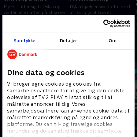
Myles slutter sig til Dylan og
Dylan hjælper sine fætre med
venter hele natten på at score
at forsøge at lave et
nye sneakers og være med i en
omfattende kup for at hente
musikvideo.
et samleobjekt.
15. marts 2023 • 21 min
15. marts 2023 • 21 min
Samtykke
Detaljer
Om
Andre så også
Dine data og cookies
Vi bruger egne cookies og cookies fra
samarbejdspartnere for at give dig den bedste
oplevelse af TV 2 PLAY, til statistik og til at
målrette annoncer til dig. Vores
samarbejdspartnere kan anvende cookie-data til
målrettet markedsføring på egne og andres
Vicke Viking
Olly & Lea
platforme. Du kan til- og fravælge cookies
Børneserier • 1 sæsoner
Børneserier • 1
herunder, og du kan altid trække dit samtykke