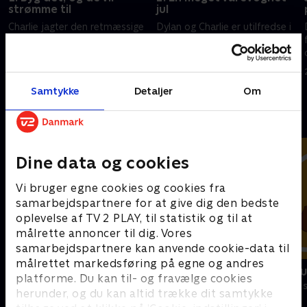
strømme til
jul
Charlie jagter den retmæssige
Dylan og Charlie er utilfredse i
ejer af et mystisk pengeskab
ferien, og deres indbyrdes
fuld af kontanter
mundhuggerier fører til, at de
på uheldig vis ender låst inde i
26. april 2024 • 21 min
lastrummet på en varevogn
23. marts 2025 • 21 min
Samtykke
Detaljer
Om
Andre så også
Dine data og cookies
Vi bruger egne cookies og cookies fra
samarbejdspartnere for at give dig den bedste
oplevelse af TV 2 PLAY, til statistik og til at
målrette annoncer til dig. Vores
samarbejdspartnere kan anvende cookie-data til
målrettet markedsføring på egne og andres
Vicke Viking
Miniteve: M
platforme. Du kan til- og fravælge cookies
Børneserier • 1 sæsoner
Børneserier • 1
herunder, og du kan altid trække dit samtykke