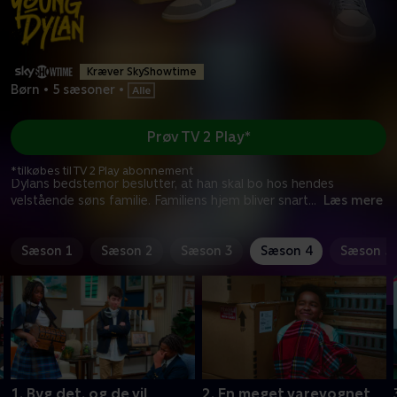
Kræver SkyShowtime
Børn
•
5 sæsoner
•
Prøv TV 2 Play*
*tilkøbes til TV 2 Play abonnement
Dylans bedstemor beslutter, at han skal bo hos hendes
velstående søns familie. Familiens hjem bliver snart
...
Læs mere
Sæson 1
Sæson 2
Sæson 3
Sæson 4
Sæson 5
1. Byg det, og de vil
2. En meget varevognet