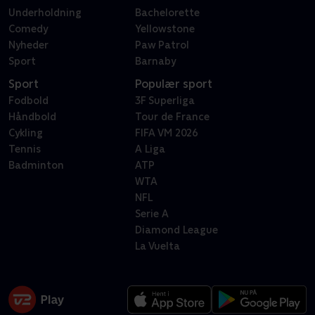
Underholdning
Bachelorette
Comedy
Yellowstone
Nyheder
Paw Patrol
Sport
Barnaby
Sport
Populær sport
Fodbold
3F Superliga
Håndbold
Tour de France
Cykling
FIFA VM 2026
Tennis
A Liga
Badminton
ATP
WTA
NFL
Serie A
Diamond League
La Vuelta