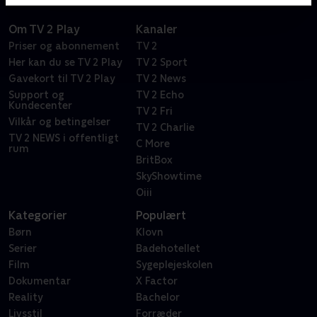
Om TV 2 Play
Kanaler
Priser og abonnement
TV 2
Her kan du se TV 2 Play
TV 2 Sport
Gavekort til TV 2 Play
TV 2 News
Support og
TV 2 Echo
Kundecenter
TV 2 Fri
Vilkår og betingelser
TV 2 Charlie
TV 2 NEWS i offentligt
C More
rum
BritBox
SkyShowtime
Oiii
Kategorier
Populært
Børn
Klovn
Serier
Badehotellet
Film
Sygeplejeskolen
Dokumentar
X Factor
Reality
Bachelor
Livsstil
Forræder