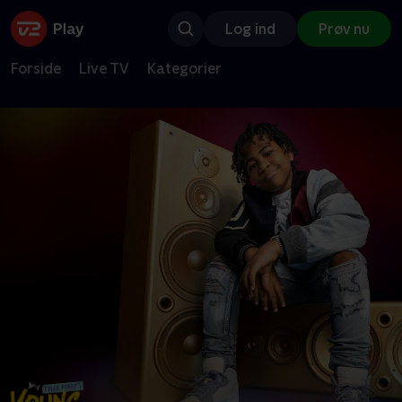
Log ind
Prøv nu
Forside
Live TV
Kategorier