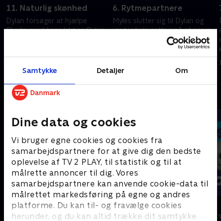
11. Naturlig skønhed
6. Rytmepartnere
Dylan forsøger at hjælpe
Myles slutter sig til Dylan og
Charlie med hans lektier. Dylan
venter hele natten på at score
ender i en rap-battle.
nye sneakers og være med i en
musikvideo.
15. marts 2023 • 21 min
15. marts 2023 • 21 min
Samtykke
Detaljer
Om
Andre så også
Dine data og cookies
Vi bruger egne cookies og cookies fra
samarbejdspartnere for at give dig den bedste
oplevelse af TV 2 PLAY, til statistik og til at
målrette annoncer til dig. Vores
samarbejdspartnere kan anvende cookie-data til
målrettet markedsføring på egne og andres
Vicke Viking
Olly & Lea
platforme. Du kan til- og fravælge cookies
herunder, og du kan altid trække dit samtykke
Børneserier • 1 sæsoner
Børneserier • 1