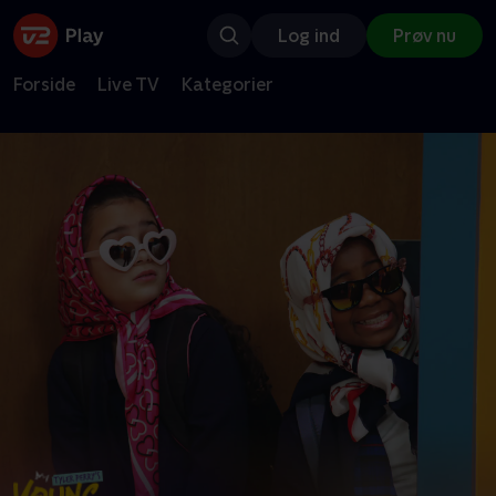
Log ind
Prøv nu
Forside
Live TV
Kategorier