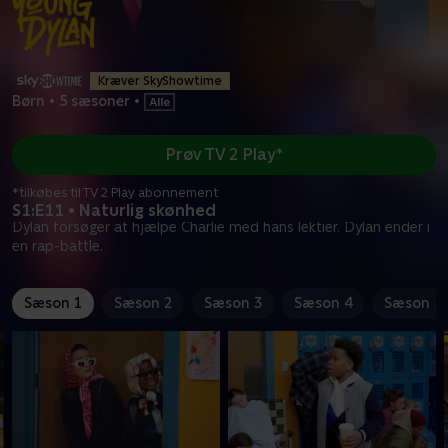
Kræver SkyShowtime
Børn
•
5 sæsoner
•
Prøv TV 2 Play*
*tilkøbes til TV 2 Play abonnement
S1:E11 • Naturlig skønhed
Dylan forsøger at hjælpe Charlie med hans lektier. Dylan ender i
en rap-battle.
Sæson 1
Sæson 2
Sæson 3
Sæson 4
Sæson 5