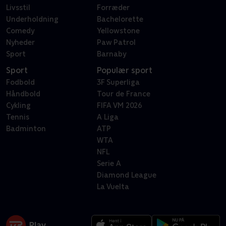
Livsstil
Forræder
Underholdning
Bachelorette
Comedy
Yellowstone
Nyheder
Paw Patrol
Sport
Barnaby
Sport
Populær sport
Fodbold
3F Superliga
Håndbold
Tour de France
Cykling
FIFA VM 2026
Tennis
A Liga
Badminton
ATP
WTA
NFL
Serie A
Diamond League
La Vuelta