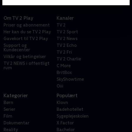
Om TV 2 Play
Kanaler
Priser og abonnement
TV 2
Her kan du se TV 2 Play
TV 2 Sport
Gavekort til TV 2 Play
TV 2 News
Support og
TV 2 Echo
Kundecenter
TV 2 Fri
Vilkår og betingelser
TV 2 Charlie
TV 2 NEWS i offentligt
C More
rum
BritBox
SkyShowtime
Oiii
Kategorier
Populært
Børn
Klovn
Serier
Badehotellet
Film
Sygeplejeskolen
Dokumentar
X Factor
Reality
Bachelor