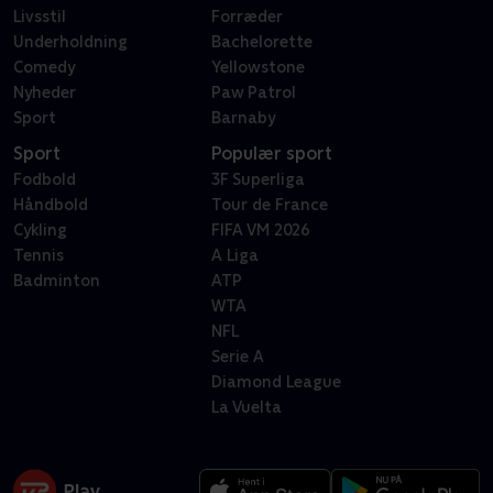
Livsstil
Forræder
Underholdning
Bachelorette
Comedy
Yellowstone
Nyheder
Paw Patrol
Sport
Barnaby
Sport
Populær sport
Fodbold
3F Superliga
Håndbold
Tour de France
Cykling
FIFA VM 2026
Tennis
A Liga
Badminton
ATP
WTA
NFL
Serie A
Diamond League
La Vuelta