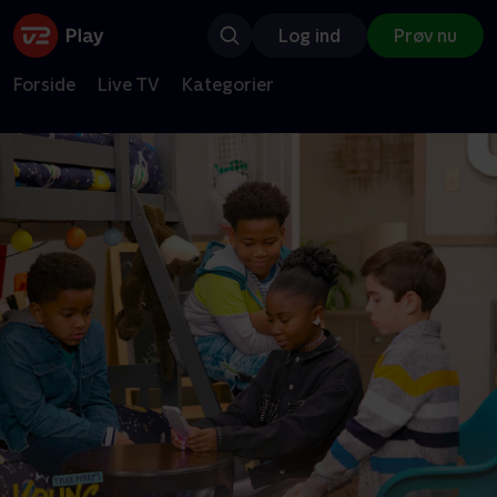
Log ind
Prøv nu
Forside
Live TV
Kategorier