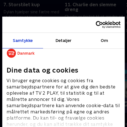
7. Storstilet kup
11. Charlie den slemme
dreng
Dylan hjælper sine fætre med
Charlie er fristet til at ændre sit
at forsøge at lave et
ry. Rebecca og Bethany
omfattende kup for at hente
arrangerer en protest.
et samleobjekt.
15. marts 2023 • 21 min
15. marts 2023 • 21 min
Samtykke
Detaljer
Om
Andre så også
Dine data og cookies
Vi bruger egne cookies og cookies fra
samarbejdspartnere for at give dig den bedste
oplevelse af TV 2 PLAY, til statistik og til at
målrette annoncer til dig. Vores
samarbejdspartnere kan anvende cookie-data til
målrettet markedsføring på egne og andres
Vicke Viking
Olly & Lea
platforme. Du kan til- og fravælge cookies
herunder, og du kan altid trække dit samtykke
Børneserier • 1 sæsoner
Børneserier • 1