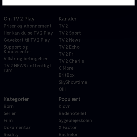
Om TV 2 Play
Kanaler
Priser og abonnement
TV 2
Her kan du se TV 2 Play
TV 2 Sport
Gavekort til TV 2 Play
TV 2 News
Support og
TV 2 Echo
Kundecenter
TV 2 Fri
Vilkår og betingelser
TV 2 Charlie
TV 2 NEWS i offentligt
C More
rum
BritBox
SkyShowtime
Oiii
Kategorier
Populært
Børn
Klovn
Serier
Badehotellet
Film
Sygeplejeskolen
Dokumentar
X Factor
Reality
Bachelor