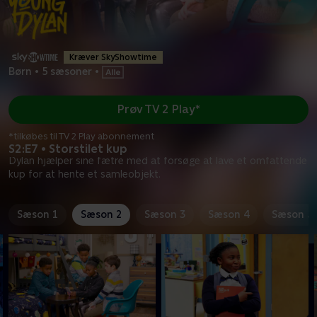
Kræver SkyShowtime
Børn
•
5 sæsoner
•
Prøv TV 2 Play*
*tilkøbes til TV 2 Play abonnement
S2:E7 • Storstilet kup
Dylan hjælper sine fætre med at forsøge at lave et omfattende
kup for at hente et samleobjekt.
Sæson 1
Sæson 2
Sæson 3
Sæson 4
Sæson 5