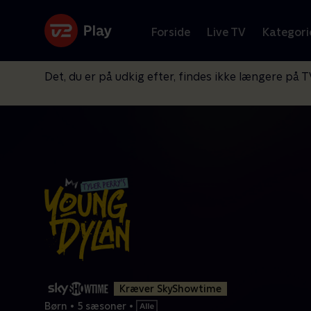
Forside
Live TV
Kategori
Det, du er på udkig efter, findes ikke længere på T
Kræver SkyShowtime
Børn
•
5 sæsoner
•