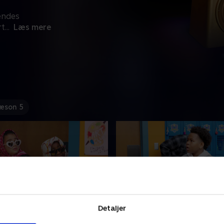
endes
rt
...
Læs mere
æson 5
Detaljer
rlig skønhed
6. Rytmepartnere