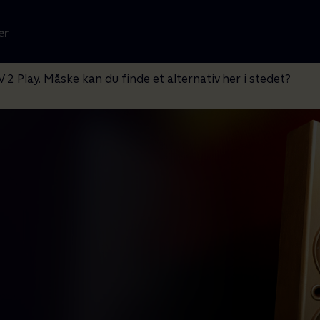
er
V 2 Play. Måske kan du finde et alternativ her i stedet?