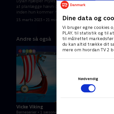
Dylan hjælper Myles og Yasmine med
Dylan for
at planlægge hævn over Rebecca,
hans lekti
inden hun kommer hjem.
battle.
Dine data og coo
15. marts 2023 • 21 min
15. marts 
Vi bruger egne cookies o
PLAY, til statistik og ti
Andre så også
til målrettet markedsfør
du kan altid trække dit s
mere om hvordan TV 2 be
Nødvendig
Vicke Viking
Børneserier • 1 sæsoner