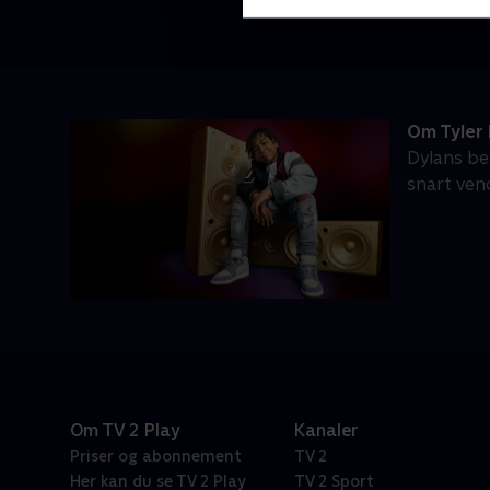
Om Tyler 
Dylans be
snart ven
Om TV 2 Play
Kanaler
Priser og abonnement
TV 2
Her kan du se TV 2 Play
TV 2 Sport