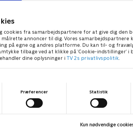
søger at hjælpe Charlie med
Myles slutter sig til Dylan o
er. Dylan ender i en rap-
hele natten på at score nye
og være med i en musikvide
kies
2023 • 21 min
15. marts 2023 • 21 min
g cookies fra samarbejdspartnere for at give dig den b
l at målrette annoncer til dig. Vores samarbejdspartner
ing på egne og andres platforme. Du kan til- og fravæl
amtykke tilbage ved at klikke på ’Cookie-indstillinger’ i
handler dine oplysninger i
TV 2s privatlivspolitik
.
Samtykkevalg
Præferencer
Statistik
Miniteve: Musikinstrumenter
O
Kun nødvendige cookie
Børneserier • 1 sæsoner
B