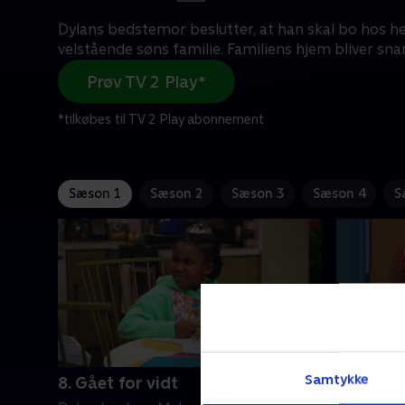
Dylans bedstemor beslutter, at han skal bo hos h
velstående søns familie. Familiens hjem bliver sna
Prøv TV 2 Play*
*tilkøbes til TV 2 Play abonnement
Sæson 1
Sæson 2
Sæson 3
Sæson 4
S
Samtykke
8. Gået for vidt
11. Natu