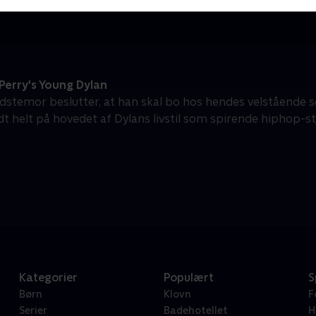
Perry's Young Dylan
dstemor beslutter, at han skal bo hos hendes velstående sø
dt helt på hovedet af Dylans livstil som spirende hiphop-st
Kategorier
Populært
S
Børn
Klovn
F
Serier
Badehotellet
H