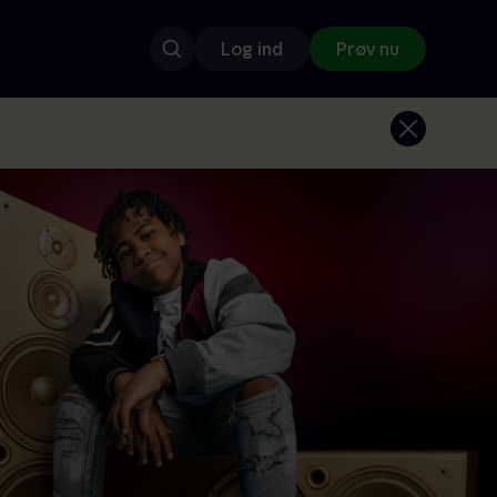
Log ind
Prøv nu