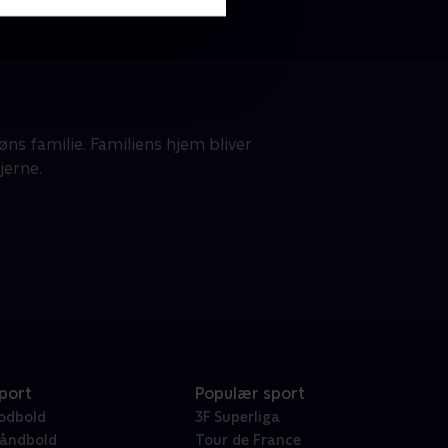
ns familie. Familiens hjem bliver
jerne.
port
Populær sport
odbold
3F Superliga
åndbold
Tour de France