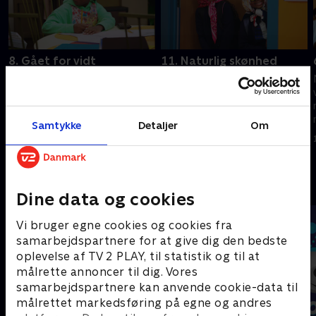
8. Gået for vidt
11. Naturlig skønhed
Dylan hjælper Myles og
Dylan forsøger at hjælpe
Yasmine med at planlægge
Charlie med hans lektier. Dylan
hævn over Rebecca, inden hun
ender i en rap-battle.
kommer hjem.
Samtykke
Detaljer
Om
15. marts 2023 • 21 min
15. marts 2023 • 21 min
Andre så også
Dine data og cookies
Vi bruger egne cookies og cookies fra
samarbejdspartnere for at give dig den bedste
oplevelse af TV 2 PLAY, til statistik og til at
målrette annoncer til dig. Vores
samarbejdspartnere kan anvende cookie-data til
målrettet markedsføring på egne og andres