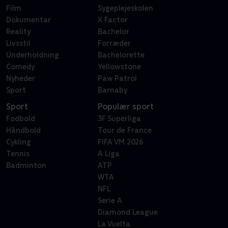
Film
Sygeplejeskolen
Dokumentar
X Factor
Reality
Bachelor
Livsstil
Forræder
Underholdning
Bachelorette
Comedy
Yellowstone
Nyheder
Paw Patrol
Sport
Barnaby
Sport
Populær sport
Fodbold
3F Superliga
Håndbold
Tour de France
Cykling
FIFA VM 2026
Tennis
A Liga
Badminton
ATP
WTA
NFL
Serie A
Diamond League
La Vuelta