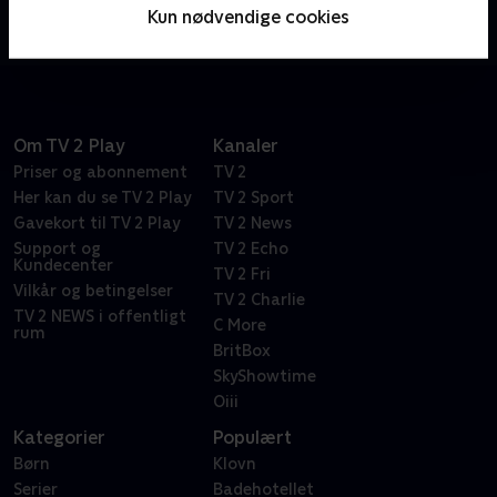
snart vendt helt på hovedet af Dylans livstil som
Kun nødvendige cookies
spirende hiphop-stjerne.
Om TV 2 Play
Kanaler
Priser og abonnement
TV 2
Her kan du se TV 2 Play
TV 2 Sport
Gavekort til TV 2 Play
TV 2 News
Support og
TV 2 Echo
Kundecenter
TV 2 Fri
Vilkår og betingelser
TV 2 Charlie
TV 2 NEWS i offentligt
C More
rum
BritBox
SkyShowtime
Oiii
Kategorier
Populært
Børn
Klovn
Serier
Badehotellet