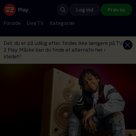
Log ind
Prøv nu
Forside
Live TV
Kategorier
Det, du er på udkig efter, findes ikke længere på TV
2 Play. Måske kan du finde et alternativ her i
stedet?