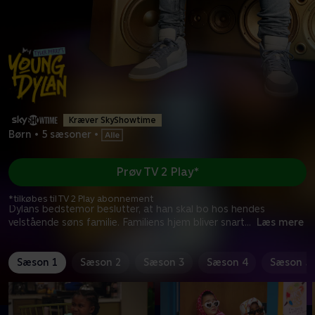
Kræver SkyShowtime
Børn
•
5 sæsoner
•
Prøv TV 2 Play*
*tilkøbes til TV 2 Play abonnement
Dylans bedstemor beslutter, at han skal bo hos hendes
velstående søns familie. Familiens hjem bliver snart
...
Læs mere
Sæson 1
Sæson 2
Sæson 3
Sæson 4
Sæson 5